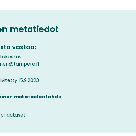
on metatiedot
sta vastaa:
etokeskus
inen@tampere.fi
vitetty 15.9.2023
äinen metatiedon lähde
pi: dataset