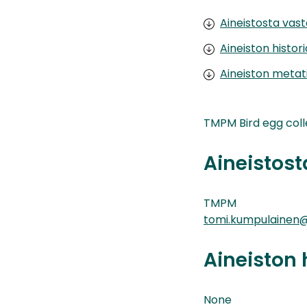
Aineistosta vas
Aineiston histor
Aineiston metat
TMPM Bird egg coll
Aineistos
TMPM
tomi.kumpulainen@
Aineiston 
None