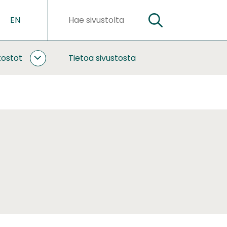
EN
HAE
Hakusanat
kostot
Tietoa sivustosta
YHTEISTYÖ
JA
VERKOSTOT
ALASIVUT