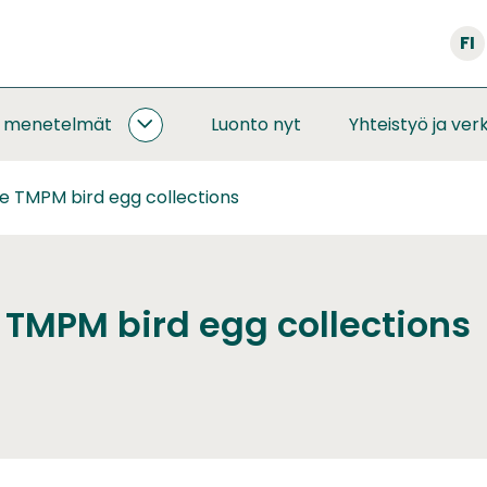
FI
a menetelmät
Luonto nyt
Yhteistyö ja ver
SEURANNAT
JA
MENETELMÄT
 TMPM bird egg collections
ALASIVUT
TMPM bird egg collections