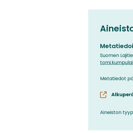
Aineist
Metatiedoi
Suomen Lajiti
tomi.kumpula
Metatiedot päi
Alkuper
Aineiston tyyp