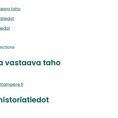
taava taho
iatiedot
iedot
ections
ta vastaava taho
tampere.fi
historiatiedot