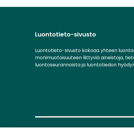
Luontotieto-sivusto
Luontotieto-sivusto kokoaa yhteen luonto
monimuotoisuuteen liittyviä aineistoja, tie
luontoseurannoista ja luontotiedon hyödy