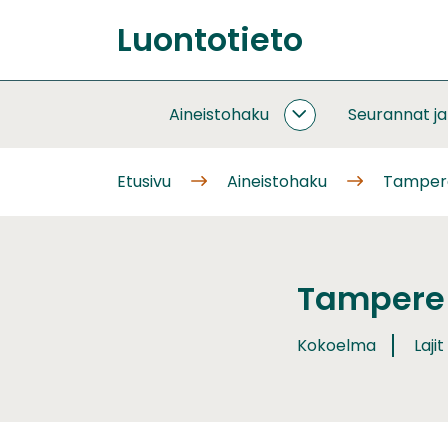
Siirry
Luontotieto
sisältöön
Etusivu
Aineistohaku
Seurannat j
AINEISTOHAKU
ALASIVUT
Etusivu
Aineistohaku
Tampere
Tampere 
Kokoelma
Lajit