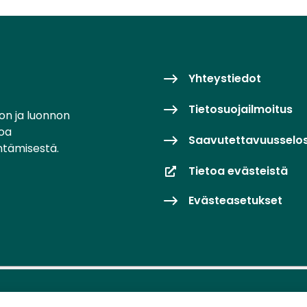
Yhteystiedot
Tietosuojailmoitus
on ja luonnon
toa
Saavutettavuusselo
ntämisestä.
Tietoa evästeistä
Evästeasetukset