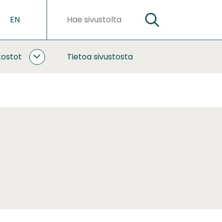
EN
HAE
Hakusanat
kostot
Tietoa sivustosta
YHTEISTYÖ
JA
VERKOSTOT
ALASIVUT