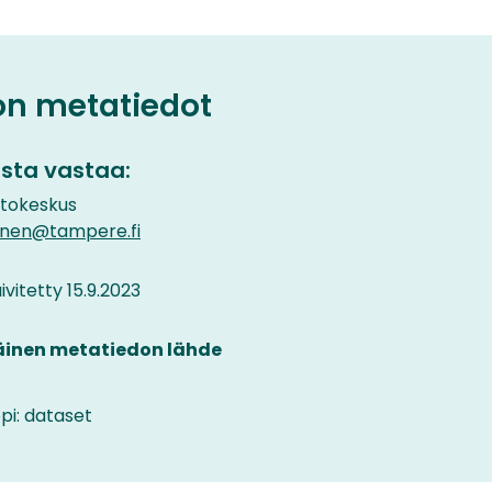
on metatiedot
sta vastaa:
etokeskus
inen@tampere.fi
vitetty 15.9.2023
äinen metatiedon lähde
pi: dataset