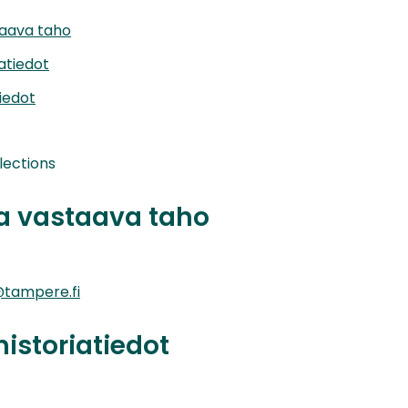
taava taho
iatiedot
iedot
lections
ta vastaava taho
tampere.fi
historiatiedot