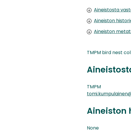
Aineistosta vas
Aineiston histor
Aineiston metat
TMPM bird nest col
Aineistos
TMPM
tomi.kumpulainen@
Aineiston 
None