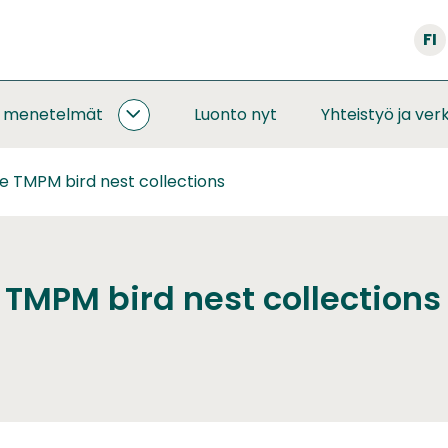
FI
a menetelmät
Luonto nyt
Yhteistyö ja ver
SEURANNAT
JA
MENETELMÄT
 TMPM bird nest collections
ALASIVUT
TMPM bird nest collections