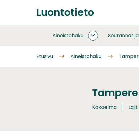
Siirry
Luontotieto
sisältöön
Etusivu
Aineistohaku
Seurannat j
AINEISTOHAKU
ALASIVUT
Etusivu
Aineistohaku
Tampere
Tampere 
Kokoelma
Lajit