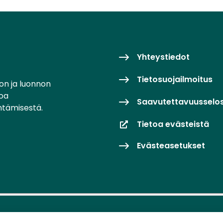
Yhteystiedot
Tietosuojailmoitus
on ja luonnon
toa
Saavutettavuusselo
ntämisestä.
Tietoa evästeistä
Evästeasetukset