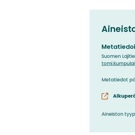
Aineist
Metatiedoi
Suomen Lajiti
tomi.kumpula
Metatiedot päi
Alkuper
Aineiston tyyp