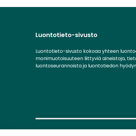
Luontotieto-sivusto
Luontotieto-sivusto kokoaa yhteen luonto
monimuotoisuuteen liittyviä aineistoja, tie
luontoseurannoista ja luontotiedon hyödy