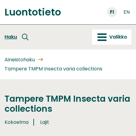
Siirry
Luontotieto
sisältöön
FI
EN
Etusivu
Haku
Valikko
Aineistohaku
Tampere TMPM Insecta varia collections
Tampere TMPM Insecta varia
collections
Kokoelma
Lajit