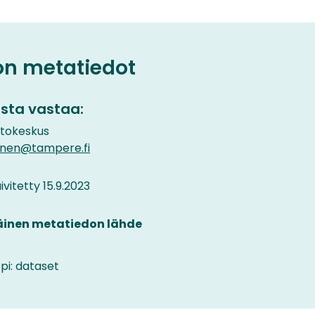
on metatiedot
sta vastaa:
etokeskus
inen@tampere.fi
vitetty 15.9.2023
äinen metatiedon lähde
pi: dataset