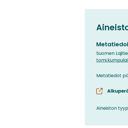
Aineist
Metatiedoi
Suomen Lajiti
tomi.kumpula
Metatiedot päi
Alkuper
Aineiston tyyp