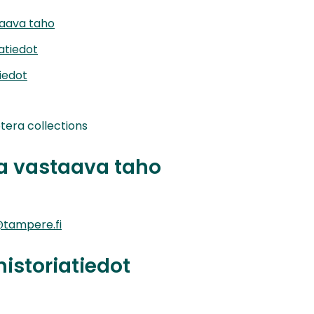
taava taho
iatiedot
iedot
era collections
ta vastaava taho
tampere.fi
historiatiedot