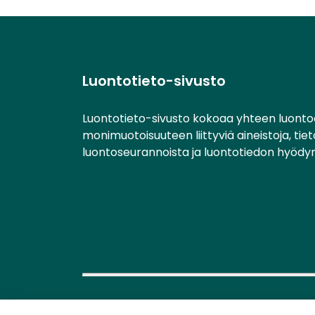
Luontotieto-sivusto
Luontotieto-sivusto kokoaa yhteen luonto
monimuotoisuuteen liittyviä aineistoja, tie
luontoseurannoista ja luontotiedon hyödy