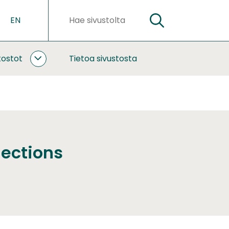
EN
HAE
Hakusanat
kostot
Tietoa sivustosta
YHTEISTYÖ
JA
VERKOSTOT
ALASIVUT
ections