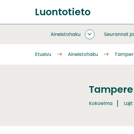
Siirry
Luontotieto
sisältöön
Etusivu
Aineistohaku
Seurannat j
AINEISTOHAKU
ALASIVUT
Etusivu
Aineistohaku
Tampere
Tampere 
Kokoelma
Lajit