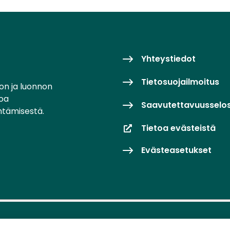
Yhteystiedot
Tietosuojailmoitus
on ja luonnon
toa
Saavutettavuusselo
ntämisestä.
Tietoa evästeistä
Evästeasetukset