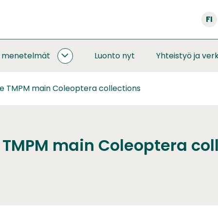
FI
a menetelmät
Luonto nyt
Yhteistyö ja ver
SEURANNAT
JA
MENETELMÄT
 TMPM main Coleoptera collections
ALASIVUT
TMPM main Coleoptera coll