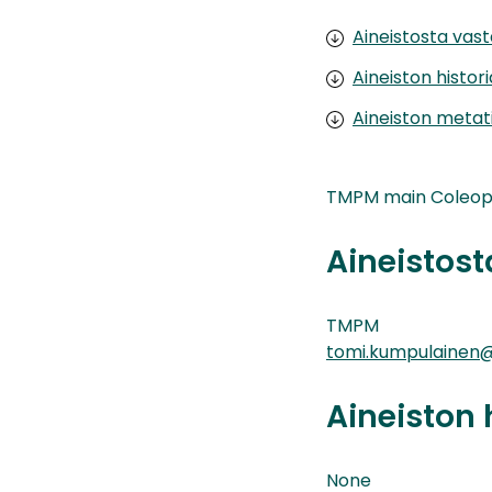
Aineistosta vas
Aineiston histor
Aineiston metat
TMPM main Coleopt
Aineistos
TMPM
tomi.kumpulainen@
Aineiston 
None