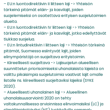
– EU:n luontodirektiivin II liitteen laji -> Yhteisön
tärkeinä pitämät eläin- ja kasvilajit, joiden
suojelemiseksi on osoitettava erityisen suojelutoimien
alueita.
– EU:n luontodirektiivin IV liitteen laji -> Yhteisön
tärkeinä pitämät eläin- ja kasvilajit, jotka edellyttävät
tiukkaa suojelua.
– EU:n lintudirektiivin I liitteen laji -> Yhteisön tärkeinä
pitämät, Suomessa esiintyvät lajit, joiden
elinympäristöjä on suojeltava erityistoimin.
– Kiireellisesti suojeltava -> Lajisuojelun alueellisen
suunnittelun priorisoimiseksi uhanalaisista lajeista on
valittu pikaisimpia suojelutoimia vaativat lajit omalle
listalle ns. kiireellisesti suojeltaviksi lajeiksi (SYKE
2020).
– Alueellisesti uhanalainen laji -> Alueellinen
uhanalaisuusarviointi 2020 on tehty
valtakunnallisessa arvioinnissa elinvoimaisiksi (LC) ja
silmälläpidettäviksi (NT) luokitelluille sammal-,