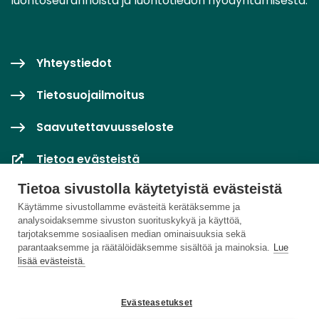
luontoseurannoista ja luontotiedon hyödyntämisestä.
Yhteystiedot
Tietosuojailmoitus
Saavutettavuusseloste
Tietoa evästeistä
Tietoa sivustolla käytetyistä evästeistä
Evästeasetukset
Käytämme sivustollamme evästeitä kerätäksemme ja
analysoidaksemme sivuston suorituskykyä ja käyttöä,
tarjotaksemme sosiaalisen median ominaisuuksia sekä
parantaaksemme ja räätälöidäksemme sisältöä ja mainoksia.
Lue
lisää evästeistä.
Evästeasetukset