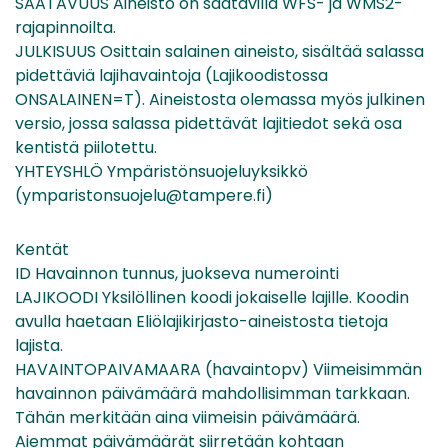
SAATAVUUS Aineisto on saatavilla WFS- ja WMS2-
rajapinnoilta.
JULKISUUS Osittain salainen aineisto, sisältää salassa
pidettäviä lajihavaintoja (Lajikoodistossa
ONSALAINEN=T). Aineistosta olemassa myös julkinen
versio, jossa salassa pidettävät lajitiedot sekä osa
kentistä piilotettu.
YHTEYSHLÖ Ympäristönsuojeluyksikkö
(ymparistonsuojelu@tampere.fi)
Kentät
ID Havainnon tunnus, juokseva numerointi
LAJIKOODI Yksilöllinen koodi jokaiselle lajille. Koodin
avulla haetaan Eliölajikirjasto-aineistosta tietoja
lajista.
HAVAINTOPAIVAMAARA (havaintopv) Viimeisimmän
havainnon päivämäärä mahdollisimman tarkkaan.
Tähän merkitään aina viimeisin päivämäärä.
Aiemmat päivämäärät siirretään kohtaan