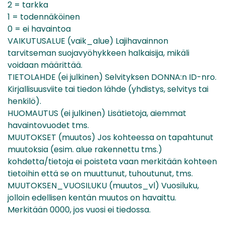
2 = tarkka
1 = todennäköinen
0 = ei havaintoa
VAIKUTUSALUE (vaik_alue) Lajihavainnon
tarvitseman suojavyöhykkeen halkaisija, mikäli
voidaan määrittää.
TIETOLAHDE (ei julkinen) Selvityksen DONNA:n ID-nro.
Kirjallisuusviite tai tiedon lähde (yhdistys, selvitys tai
henkilö).
HUOMAUTUS (ei julkinen) Lisätietoja, aiemmat
havaintovuodet tms.
MUUTOKSET (muutos) Jos kohteessa on tapahtunut
muutoksia (esim. alue rakennettu tms.)
kohdetta/tietoja ei poisteta vaan merkitään kohteen
tietoihin että se on muuttunut, tuhoutunut, tms.
MUUTOKSEN_VUOSILUKU (muutos_vl) Vuosiluku,
jolloin edellisen kentän muutos on havaittu.
Merkitään 0000, jos vuosi ei tiedossa.