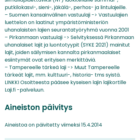
putkilokasvi-, sieni-, jäkälä-, perhos- ja lintulajeille.
– Suomen kansainvälinen vastuulaji -> Vastuulajien
luettelon on laatinut ympäristöministeriön
uhanalaisten lajien seurantatyöryhmä vuonna 2001
– Pirkanmaan vastuulaji -> Selvityksessä Pirkanmaan
uhanalaiset lajit ja luontotyypit (SYKE 2021) mainitut
lajit, joiden säilymisen kannalta pirkanmaalaiset
esiintymät ovat erityisen merkittäviä.
– Tampereelle tärkeä laji -> Muut Tampereelle
tärkeät lajit, mm. kulttuuri-, historia- tms syistä.
LINKKI Osoitteesta pääsee kyseisen lajin lajikortille
Laji.fi -palveluun.
Aineiston päivitys
Aineistoa on päivitetty viimeksi 15.4.2014