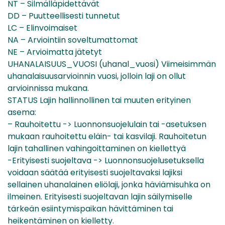
NT – Silmälläpidettävät
DD – Puutteellisesti tunnetut
LC – Elinvoimaiset
NA – Arviointiin soveltumattomat
NE – Arvioimatta jätetyt
UHANALAISUUS_VUOSI (uhanal_vuosi) Viimeisimmän
uhanalaisuusarvioinnin vuosi, jolloin laji on ollut
arvioinnissa mukana.
STATUS Lajin hallinnollinen tai muuten erityinen
asema:
– Rauhoitettu -> Luonnonsuojelulain tai -asetuksen
mukaan rauhoitettu eläin- tai kasvilaji. Rauhoitetun
lajin tahallinen vahingoittaminen on kiellettyä
-Erityisesti suojeltava -> Luonnonsuojelusetuksella
voidaan säätää erityisesti suojeltavaksi lajiksi
sellainen uhanalainen eliölaji, jonka häviämisuhka on
ilmeinen. Erityisesti suojeltavan lajin säilymiselle
tärkeän esiintymispaikan hävittäminen tai
heikentäminen on kielletty.