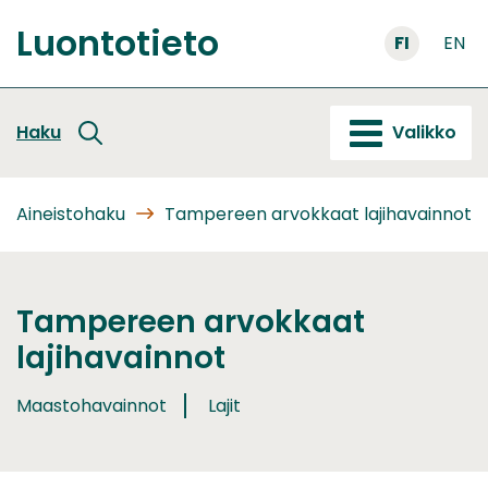
Siirry
Luontotieto
sisältöön
FI
EN
Etusivu
Haku
Valikko
Aineistohaku
Tampereen arvokkaat lajihavainnot
Tampereen arvokkaat
lajihavainnot
Maastohavainnot
Lajit