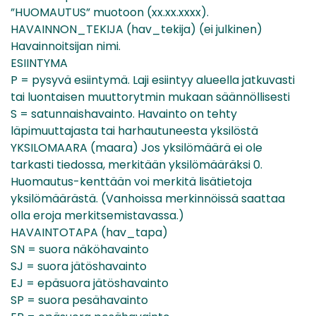
”HUOMAUTUS” muotoon (xx.xx.xxxx).
HAVAINNON_TEKIJA (hav_tekija) (ei julkinen)
Havainnoitsijan nimi.
ESIINTYMA
P = pysyvä esiintymä. Laji esiintyy alueella jatkuvasti
tai luontaisen muuttorytmin mukaan säännöllisesti
S = satunnaishavainto. Havainto on tehty
läpimuuttajasta tai harhautuneesta yksilöstä
YKSILOMAARA (maara) Jos yksilömäärä ei ole
tarkasti tiedossa, merkitään yksilömääräksi 0.
Huomautus-kenttään voi merkitä lisätietoja
yksilömäärästä. (Vanhoissa merkinnöissä saattaa
olla eroja merkitsemistavassa.)
HAVAINTOTAPA (hav_tapa)
SN = suora näköhavainto
SJ = suora jätöshavainto
EJ = epäsuora jätöshavainto
SP = suora pesähavainto