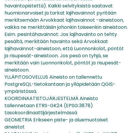
havaintopistettä). Kaikki selvityksistä saatavat
huomionarvoiset ja tarkat lajihavainnot pyritään
merkitsemään Arvokkaat lajihavainnot -aineistoon,
vaikka ne merkittäisiin johonkin toiseenkin aineistoon.
Esim. pesintähavainnot: Jos lajihavainto on tehty
pesältä, merkitään havainto sekä Arvokkaat
lajihavainnot-aineistoon, että Luonnonkolot, pöntöt
ja risupesät-aineistoon. Jos pesä on tyhjä, se
merkitään vain Luonnonkolot, pöntöt ja risupesät-
aineistoon.
YLLÄPITOSOVELLUS Aineisto on tallennettu
PostgreSQL-tietokantaan ja ylläpidetään QGIS-
ympäristössä.
KOORDINAATISTOJÄRJESTELMÄ Aineisto
tallennetaan ETRS-GK24 (EPSG:3878)
tasokoordinaattijärjestelmässä
GEOMETRIA Erikseen piste- ja aluemuotoiset
aineistot