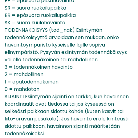
EP = epäsuora pesähavainto
SR = suora ruokailupaikka
ER = epäsuora ruokailupaikka
SK = suora kuulohavainto
TODENNAKOISYYS (tod_nak) Esiintymän
todennäköisyyttä arvioidaan sen mukaan, onko
havaintoympäristö kyseiselle lajille sopiva
elinympäristö. Pysyvän esiintymän todennäköisyys
voi olla todennäköinen tai mahdollinen.
3 = todennäköinen havainto,
2 = mahdollinen
1 = epätodennäköinen
0 = mahdoton
SIJAINTI Esiintymän sijainti on tarkka, kun havainnon
koordinaatit ovat tiedossa tai jos kyseessä on
selkeästi paikkaan sidottu kohde (kuten kasvit tai
liito-oravan pesäkolo). Jos havainto ei ole kiinteästi
sidottu paikkaan, havainnon sijainti määritetään
todennäköiseksi.