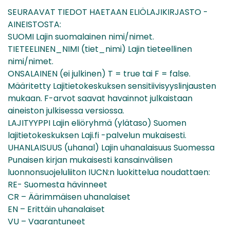
SEURAAVAT TIEDOT HAETAAN ELIÖLAJIKIRJASTO -
AINEISTOSTA:
SUOMI Lajin suomalainen nimi/nimet.
TIETEELINEN_NIMI (tiet_nimi) Lajin tieteellinen
nimi/nimet.
ONSALAINEN (ei julkinen) T = true tai F = false.
Määritetty Lajitietokeskuksen sensitiivisyyslinjausten
mukaan. F-arvot saavat havainnot julkaistaan
aineiston julkisessa versiossa.
LAJITYYPPI Lajin eliöryhmä (ylätaso) Suomen
lajitietokeskuksen Laji.fi -palvelun mukaisesti.
UHANLAISUUS (uhanal) Lajin uhanalaisuus Suomessa
Punaisen kirjan mukaisesti kansainvälisen
luonnonsuojeluliiton IUCN:n luokittelua noudattaen:
RE- Suomesta hävinneet
CR – Äärimmäisen uhanalaiset
EN – Erittäin uhanalaiset
VU – Vaarantuneet