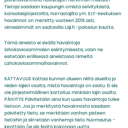
Tietoja saadaan kaupungin omista selvityksistä,
kansalaisjärjestöiltä, harrastajilta ym. ELY-keskuksen
havainnot on merkitty vuoteen 2019 asti,
viimeisimmät on saatavilla Laji.fi -palvelun kautta.
Tämä aineisto ei sisällä havaintoja
lahokaviosammalen esiintymisestä, vaan ne
esitetään erillisessä aineistossa nimeltä
Lahokaviosammalhavainnot.
KATTAVUUS Kattaa kunnan alueen niiltä alueilta ja
niiden lajien osalta, mistä havaintoja on saatu. Ei siis
ole järjestelmällinen kartoitus minkään lajin osalta.
PÄIVITYS Päivitetään aina kun uusia havaintoja tulee
tietoon. Jos jo merkitystä havainnosta saadaan
päivitetty tieto, se merkitään vanhan pisteen
tietoihin ja siirretään vanhempi tieto huomautus -
kenttään (ei siis lisätä kokonaan uutta