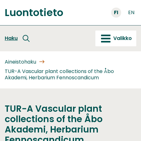
Siirry
Luontotieto
sisältöön
FI
EN
Etusivu
Haku
Valikko
Aineistohaku
TUR-A Vascular plant collections of the Åbo
Akademi, Herbarium Fennoscandicum
TUR-A Vascular plant
collections of the Åbo
Akademi, Herbarium
Fennoscandicum