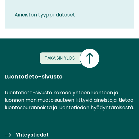
Aineiston tyyppi: dataset
TAKAISIN YLÖS
Luontotieto-sivusto
Luontotieto-sivusto kokoaa yhteen luontoon ja
luonnon monimuotoisuuteen liittyviä aineistoja, tietoa
luontoseurannoista ja luontotiedon hyödyntämisestä.
Yhteystiedot