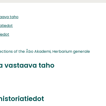
taava taho
iatiedot
iedot
lections of the Åbo Akademi, Herbarium generale
ta vastaava taho
historiatiedot