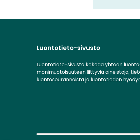
Luontotieto-sivusto
Luontotieto-sivusto kokoaa yhteen luonto
monimuotoisuuteen liittyviä aineistoja, tie
luontoseurannoista ja luontotiedon hyödy