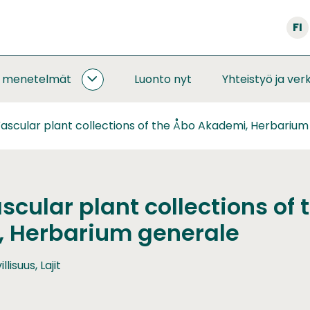
FI
a menetelmät
Luonto nyt
Yhteistyö ja ver
SEURANNAT
JA
MENETELMÄT
ascular plant collections of the Åbo Akademi, Herbarium
ALASIVUT
cular plant collections of 
 Herbarium generale
llisuus, Lajit