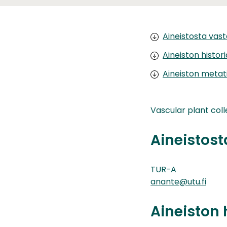
Aineistosta vas
Aineiston histor
Aineiston metat
Vascular plant col
Aineistos
TUR-A
anante@utu.fi
Aineiston 