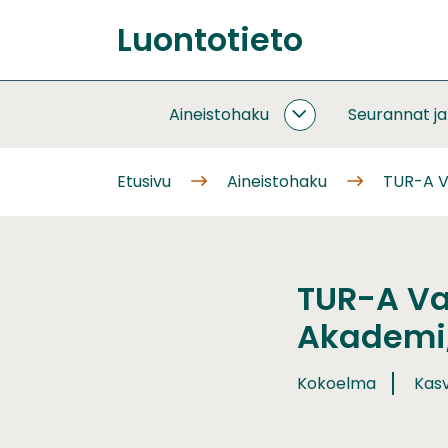
Siirry
Luontotieto
sisältöön
Etusivu
Aineistohaku
Seurannat j
AINEISTOHAKU
ALASIVUT
Etusivu
Aineistohaku
TUR-A V
TUR-A Vas
Akademi,
Kokoelma
Kasvi