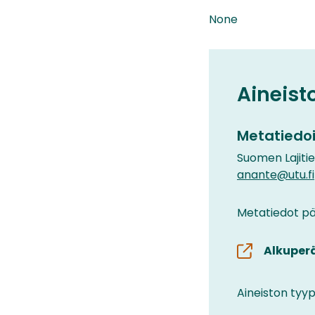
None
Aineist
Metatiedoi
Suomen Lajiti
anante@utu.fi
Metatiedot päi
Alkuper
Aineiston tyyp