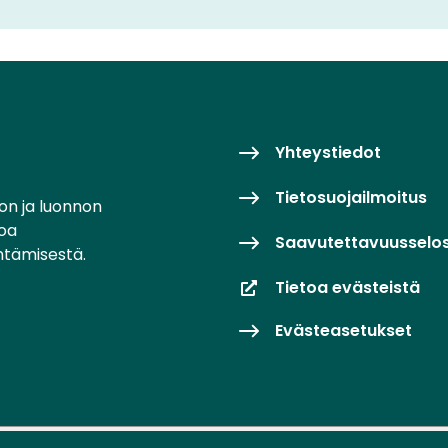
Yhteystiedot
Tietosuojailmoitus
on ja luonnon
toa
Saavutettavuusselo
ntämisestä.
Tietoa evästeistä
Evästeasetukset