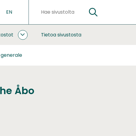
EN
HAE
Hakusanat
kostot
Tietoa sivustosta
YHTEISTYÖ
JA
VERKOSTOT
 generale
ALASIVUT
the Åbo