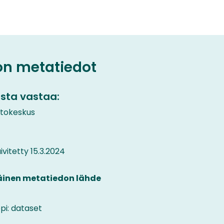
on metatiedot
sta vastaa:
etokeskus
vitetty 15.3.2024
äinen metatiedon lähde
pi: dataset