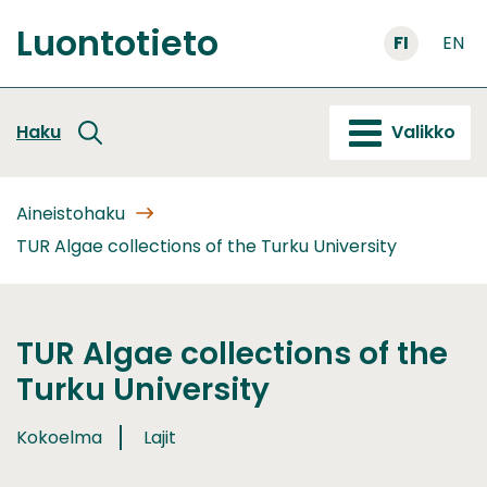
Siirry
Luontotieto
sisältöön
FI
EN
Etusivu
Haku
Valikko
Aineistohaku
TUR Algae collections of the Turku University
TUR Algae collections of the
Turku University
Kokoelma
Lajit