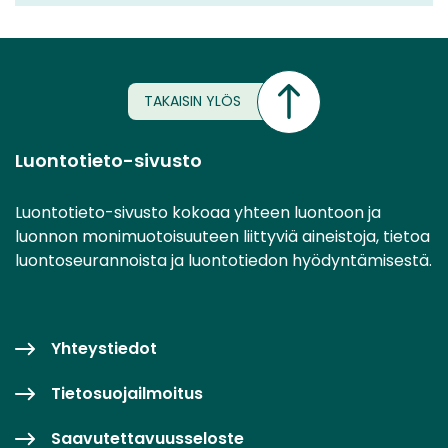
TAKAISIN YLÖS
Luontotieto-sivusto
Luontotieto-sivusto kokoaa yhteen luontoon ja
luonnon monimuotoisuuteen liittyviä aineistoja, tietoa
luontoseurannoista ja luontotiedon hyödyntämisestä.
Yhteystiedot
Tietosuojailmoitus
Saavutettavuusseloste