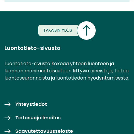
TAKAISIN YLÖS
Luontotieto-sivusto
Luontotieto-sivusto kokoaa yhteen luontoon ja
luonnon monimuotoisuuteen liittyviä aineistoja, tietoa
luontoseurannoista ja luontotiedon hyödyntämisestä.
Yhteystiedot
Tietosuojailmoitus
Saavutettavuusseloste