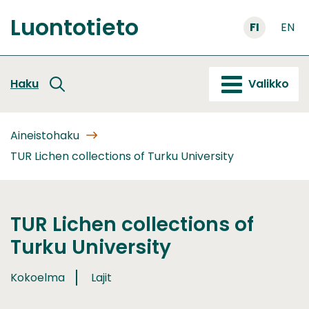
Siirry
Luontotieto
sisältöön
FI
EN
Etusivu
Haku
Valikko
Aineistohaku
TUR Lichen collections of Turku University
TUR Lichen collections of
Turku University
Kokoelma
Lajit