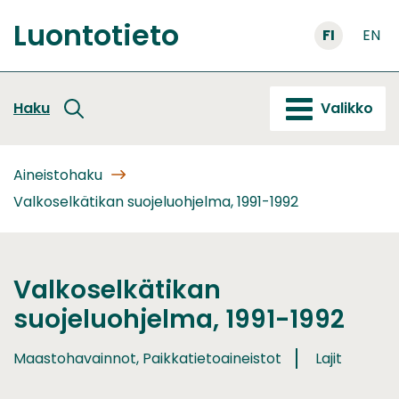
Siirry
Luontotieto
sisältöön
FI
EN
Etusivu
Haku
Valikko
Aineistohaku
Valkoselkätikan suojeluohjelma, 1991-1992
Valkoselkätikan
suojeluohjelma, 1991-1992
Maastohavainnot, Paikkatietoaineistot
Lajit