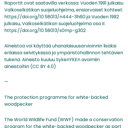
Raportit ovat saatavilla verkossa: Vuoden 1991 julkaisu
Valkoselkätikan suojeluohjelma, ensiarvoiset kohteet:
https://doi.org/10.58013/n444-3h60 ja Vuoden 1992
julkaisu, Valkoselkätikan suojeluohjelma osa II:
https://doi.org/10.58013/s0mp-g302
Aineistoa voi käyttää uhanalaisuusarvioinnin lisäksi
erilaissa selvityksissä ja ympäristöhallinnon tehtävien
tukena. Aineisto kuuluu SykenYKEn avoimiin
aineistoihin (CC BY 4.0)
—
The protection programme for white-backed
woodpecker
The World Wildlife Fund (WWF) made a conservation
program for the white-backed woodpecker as part