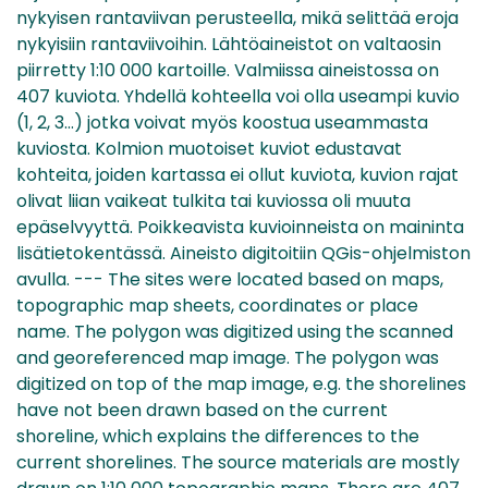
nykyisen rantaviivan perusteella, mikä selittää eroja
nykyisiin rantaviivoihin. Lähtöaineistot on valtaosin
piirretty 1:10 000 kartoille. Valmiissa aineistossa on
407 kuviota. Yhdellä kohteella voi olla useampi kuvio
(1, 2, 3…) jotka voivat myös koostua useammasta
kuviosta. Kolmion muotoiset kuviot edustavat
kohteita, joiden kartassa ei ollut kuviota, kuvion rajat
olivat liian vaikeat tulkita tai kuviossa oli muuta
epäselvyyttä. Poikkeavista kuvioinneista on maininta
lisätietokentässä. Aineisto digitoitiin QGis-ohjelmiston
avulla. --- The sites were located based on maps,
topographic map sheets, coordinates or place
name. The polygon was digitized using the scanned
and georeferenced map image. The polygon was
digitized on top of the map image, e.g. the shorelines
have not been drawn based on the current
shoreline, which explains the differences to the
current shorelines. The source materials are mostly