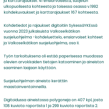
ja karttarajaukset 41 ensiarvoisesta, suojelun
ulkopuolisesta kohteesta ja toisessa osassa v.1992
kohdekuvaukset ja karttarajaukset 167 kohteesta.
Kohdetiedot ja rajaukset digitoitiin SykessäYKEssä
vuonna 2023 julkaisuista Valkoselkätikan
suojeluohjelma -kohdeluettelo, ensiarvoiset kohteet
ja Valkoselkätikan suojeluohjelma, osa II.
Työn tarkoituksena oli estää paperisessa muodossa
olevien arvokkaiden tietojen katoaminen ja aineiston
saaminen laajaan käyttöön.
Suojeluohjelman aineisto kerättiin
maastoinventoinneilla.
Digitoidussa aineistossa polygoneja on 407 kpl, josta
108 kuviota raportista 1 ja 299 kuviota raportista 2.