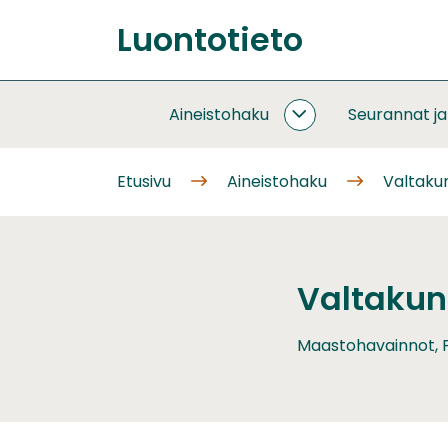
Siirry
Luontotieto
sisältöön
Etusivu
Aineistohaku
Seurannat j
AINEISTOHAKU
ALASIVUT
Etusivu
Aineistohaku
Valtakun
Valtakunn
Maastohavainnot, P