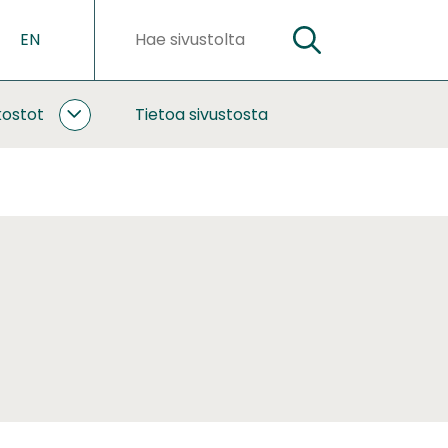
EN
HAE
Hakusanat
kostot
Tietoa sivustosta
YHTEISTYÖ
JA
VERKOSTOT
ALASIVUT