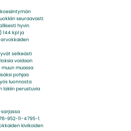
kkoesiintymän
uokkiin seuraavasti:
llisesti hyvin
 144 kpl ja
i arvokkaiden
tyvät selkeästi
loksia voidaan
si muun muassa
isäksi pohjaa
myös luonnosta
n lakiin perustuvia
-sarjassa
978-952-11-4795-1.
vokkaiden kivikoiden