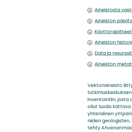
Aineistosta vas
Aineiston päivit
Käyttörajoittee
Aineiston histor
Data ja resurssit
Aineiston metat
Vektoriaineisto li
tutkimuskeskuksen 
inventointiin, jost
ollut luoda kattava
yhtenäinen ympäris
niiden geologisten,
tehty Ahvenanmaat