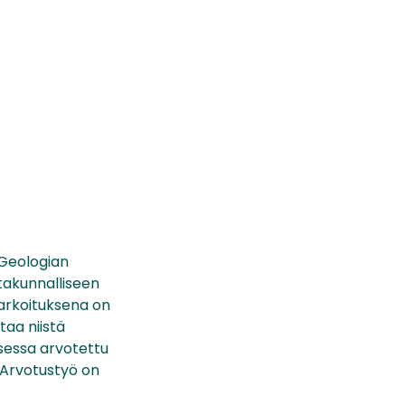
 Geologian
takunnalliseen
tarkoituksena on
taa niistä
ksessa arvotettu
. Arvotustyö on