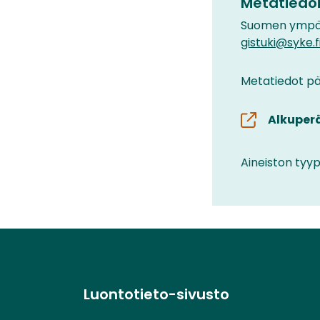
Metatiedoi
Suomen ympär
gistuki@syke.f
Metatiedot päi
Alkuper
Aineiston tyyp
Luontotieto-sivusto