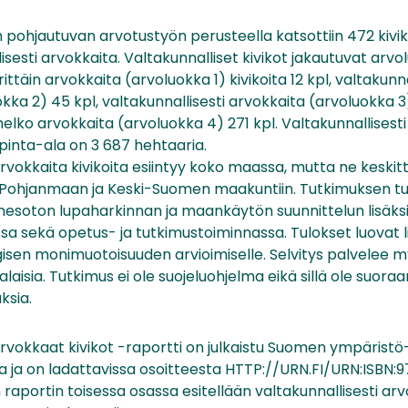
 pohjautuvan arvotustyön perusteella katsottiin 472 kivi
isesti arvokkaita. Valtakunnalliset kivikot jakautuvat arvol
rittäin arvokkaita (arvoluokka 1) kivikoita 12 kpl, valtakunna
kka 2) 45 kpl, valtakunnallisesti arvokkaita (arvoluokka 3)
melko arvokkaita (arvoluokka 4) 271 kpl. Valtakunnallisest
pinta-ala on 3 687 hehtaaria.
arvokkaita kivikoita esiintyy koko maassa, mutta ne keskit
-Pohjanmaan ja Keski-Suomen maakuntiin. Tutkimuksen tu
esoton lupaharkinnan ja maankäytön suunnittelun lisäk
a sekä opetus- ja tutkimustoiminnassa. Tulokset luovat l
gisen monimuotoisuuden arvioimiselle. Selvitys palvelee 
laisia. Tutkimus ei ole suojeluohjelma eikä sillä ole suoraa
ksia.
arvokkaat kivikot -raportti on julkaistu Suomen ympäristö
a ja on ladattavissa osoitteesta HTTP://URN.FI/URN:ISBN:
 raportin toisessa osassa esitellään valtakunnallisesti ar