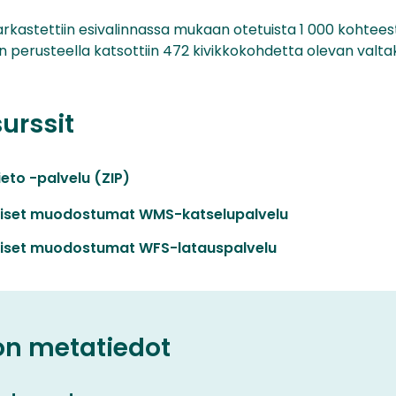
rkastettiin esivalinnassa mukaan otetuista 1 000 kohte
n perusteella katsottiin 472 kivikkokohdetta olevan valtak
surssit
ieto -palvelu (ZIP)
iset muodostumat WMS-katselupalvelu
iset muodostumat WFS-latauspalvelu
on metatiedot