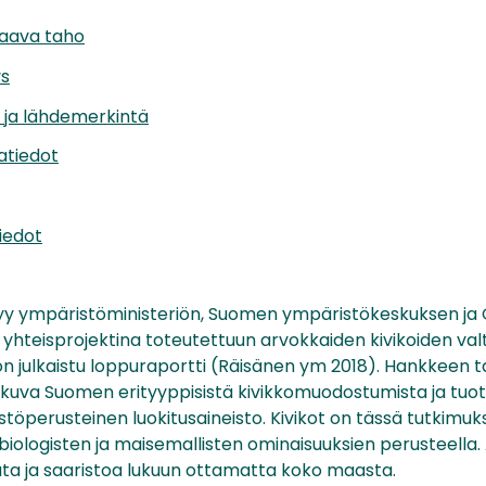
taava taho
ys
t ja lähdemerkintä
iatiedot
iedot
ittyy ympäristöministeriön, Suomen ympäristökeskuksen ja
yhteisprojektina toteutettuun arvokkaiden kivikoiden val
a on julkaistu loppuraportti (Räisänen ym 2018). Hankkeen 
 kuva Suomen erityyppisistä kivikkomuodostumista ja tuot
töperusteinen luokitusaineisto. Kivikot on tässä tutkimu
 biologisten ja maisemallisten ominaisuuksien perusteella
a ja saaristoa lukuun ottamatta koko maasta.