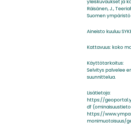
yleiskuvaukset ja ka
Räisänen, J., Teeria
Suomen ympäristö 2
Aineisto kuuluu SYKE
Kattavuus: koko ma
Käyttötarkoitus:
Selvitys palvelee e
suunnittelua.
Lisätietoja:
https://geoportal.
df (ominaisuustieto
https://www.ympar
monimuotoisuus/ge