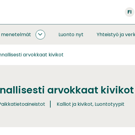
FI
a menetelmät
Luonto nyt
Yhteistyö ja ver
SEURANNAT
JA
MENETELMÄT
nallisesti arvokkaat kivikot
ALASIVUT
allisesti arvokkaat kivikot
aikkatietoaineistot
Kalliot ja kivikot, Luontotyypit