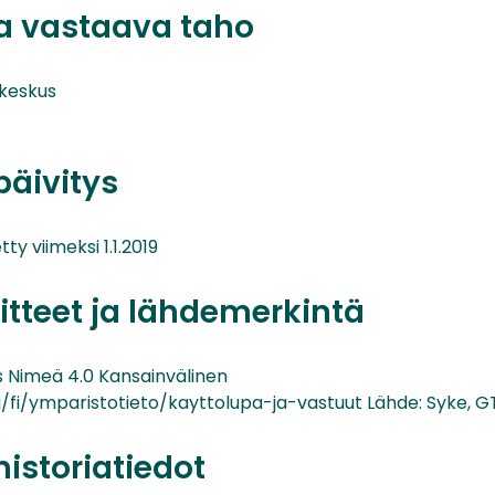
ta vastaava taho
keskus
päivitys
ty viimeksi 1.1.2019
itteet ja lähdemerkintä
Nimeä 4.0 Kansainvälinen
i/fi/ymparistotieto/kayttolupa-ja-vastuut Lähde: Syke, G
historiatiedot