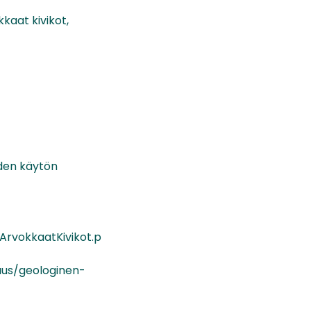
kkaat kivikot,
iden käytön
iArvokkaatKivikot.p
uus/geologinen-