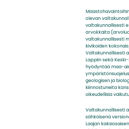
Maastohavaintoihin
olevan valtakunnall
valtakunnallisesti e
arvokkaita (arvoluo
valtakunnallisesti 
kivikoiden kokonais
Valtakunnallisesti 
Lappiin sekä Keski
hyödyntää maa-ain
ympäristönsuojeluss
geologisen ja biolo
kiinnostuneita kansa
oikeudellisia vaikutu
Valtakunnallisesti 
sähköisenä version
Laajan kaksiosaisen