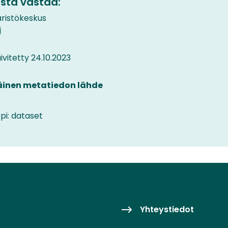
sta vastaa:
istökeskus
i
vitetty 24.10.2023
äinen metatiedon lähde
pi: dataset
Yhteystiedot