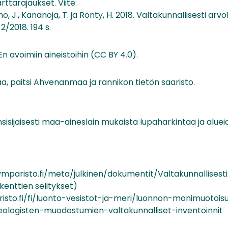
rttarajaukset. Viite:
ho, J., Kananoja, T. ja Rönty, H. 2018. Valtakunnallisesti arvo
/2018. 194 s.
n avoimiin aineistoihin (CC BY 4.0).
a, paitsi Ahvenanmaa ja rannikon tietön saaristo.
nsisijaisesti maa-aineslain mukaista lupaharkintaa ja alue
ymparisto.fi/meta/julkinen/dokumentit/Valtakunnallisest
kenttien selitykset)
isto.fi/fi/luonto-vesistot-ja-meri/luonnon-monimuotois
ologisten-muodostumien-valtakunnalliset-inventoinnit