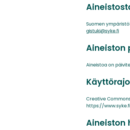
Aineistos
Suomen ympäristö
gistuki@syke.fi
Aineiston 
Aineistoa on päivitet
Käyttörajo
Creative Commons 
https://www.syke.f
Aineiston 