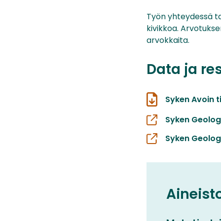
Työn yhteydessä ta
kivikkoa. Arvotukse
arvokkaita.
Data ja re
Syken Avoin t
Syken Geolog
Syken Geolog
Aineist