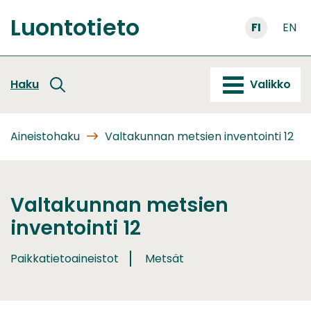
Siirry
Luontotieto
sisältöön
FI
EN
Etusivu
Haku
Valikko
Aineistohaku
Valtakunnan metsien inventointi 12
Valtakunnan metsien
inventointi 12
Paikkatietoaineistot
Metsät