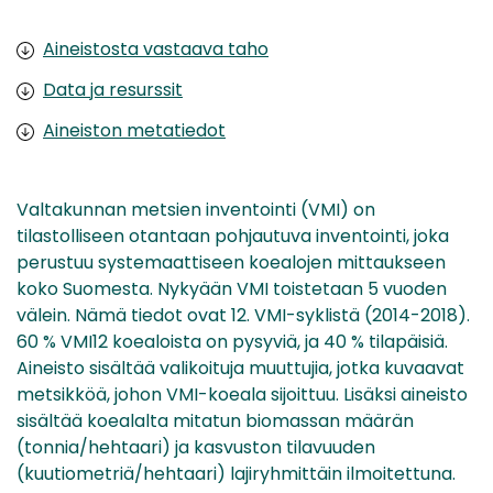
Aineistosta vastaava taho
Data ja resurssit
Aineiston metatiedot
Valtakunnan metsien inventointi (VMI) on
tilastolliseen otantaan pohjautuva inventointi, joka
perustuu systemaattiseen koealojen mittaukseen
koko Suomesta. Nykyään VMI toistetaan 5 vuoden
välein. Nämä tiedot ovat 12. VMI-syklistä (2014-2018).
60 % VMI12 koealoista on pysyviä, ja 40 % tilapäisiä.
Aineisto sisältää valikoituja muuttujia, jotka kuvaavat
metsikköä, johon VMI-koeala sijoittuu. Lisäksi aineisto
sisältää koealalta mitatun biomassan määrän
(tonnia/hehtaari) ja kasvuston tilavuuden
(kuutiometriä/hehtaari) lajiryhmittäin ilmoitettuna.