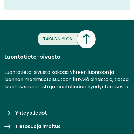
TAKAISIN YLÖS
Luontotieto-sivusto
Luontotieto-sivusto kokoaa yhteen luontoon ja
luonnon monimuotoisuuteen liittyviä aineistoja, tietoa
luontoseurannoista ja luontotiedon hyödyntämisestä.
Yhteystiedot
Tietosuojailmoitus