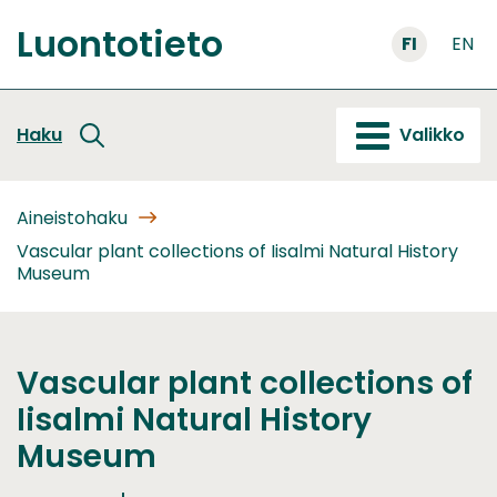
Siirry
Luontotieto
sisältöön
FI
EN
Etusivu
Haku
Valikko
Aineistohaku
Vascular plant collections of Iisalmi Natural History
Museum
Vascular plant collections of
Iisalmi Natural History
Museum