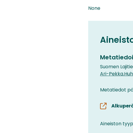
None
Aineist
Metatiedoi
Suomen Lajiti
Ari-Pekka.Huh
Metatiedot päi
Alkuper
Aineiston tyyp