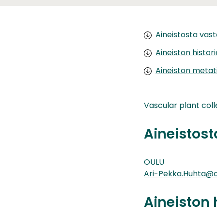
Aineistosta vas
Aineiston histor
Aineiston metat
Vascular plant coll
Aineistos
OULU
Ari-Pekka.Huhta@ou
Aineiston 