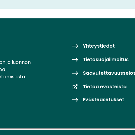
Yhteystiedot
Tietosuojailmoitus
on ja luonnon
toa
Saavutettavuusselo
ntämisestä.
Tietoa evästeistä
Evästeasetukset