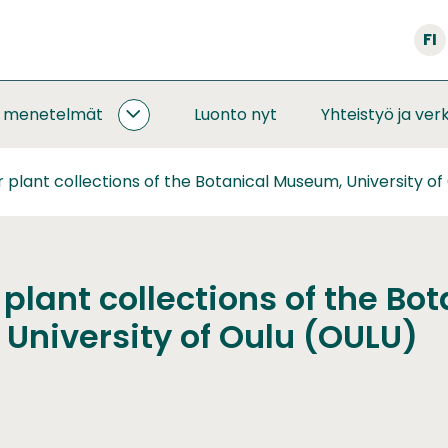
FI
a menetelmät
Luonto nyt
Yhteistyö ja ver
SEURANNAT
JA
MENETELMÄT
 plant collections of the Botanical Museum, University o
ALASIVUT
plant collections of the Bot
University of Oulu (OULU)