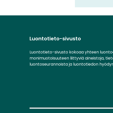
Luontotieto-sivusto
Luontotieto-sivusto kokoaa yhteen luonto
monimuotoisuuteen liittyviä aineistoja, tie
luontoseurannoista ja luontotiedon hyödy