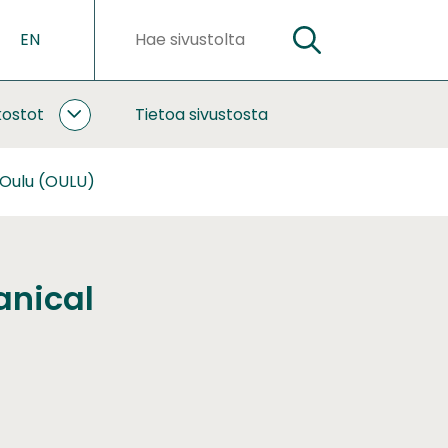
EN
HAE
Hakusanat
kostot
Tietoa sivustosta
YHTEISTYÖ
JA
VERKOSTOT
f Oulu (OULU)
ALASIVUT
anical