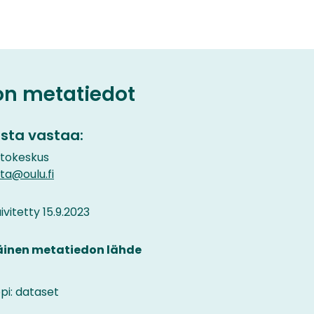
on metatiedot
sta vastaa:
etokeskus
ta@oulu.fi
vitetty 15.9.2023
äinen metatiedon lähde
pi: dataset