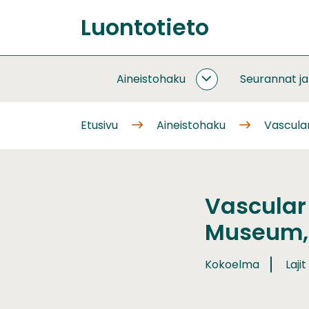
Siirry
Luontotieto
sisältöön
Etusivu
Aineistohaku
Seurannat j
AINEISTOHAKU
ALASIVUT
Etusivu
Aineistohaku
Vascular
Vascular 
Museum, 
Kokoelma
Lajit