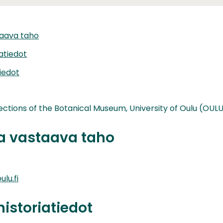
taava taho
iatiedot
iedot
ections of the Botanical Museum, University of Oulu (OUL
ta vastaava taho
lu.fi
historiatiedot