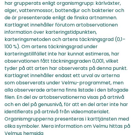
har grupperats enligt organismgrupp: kärlväxter,
alger, vattenmossor, bottendjur och bakterier och
de är presenterade enligt de finska artnamnen.
Kartlagret innehåller förutom artobservationen
information över karteringstidpunkten,
karteringsmetoden och artens täckningsgrad (0,1–
100 %). Om artens täckningsgrad under
karteringstillfället inte har kunnat estimeras, har
observationen fått täckningsgraden 0,001, vilket
tyder på att arten har observerats på denna punkt.
Kartlagret innehåller endast ett urval av arterna
som observerats under Velmu-programmet, men
alla observerade arterna finns listade i den bifogade
filen. En del av artobservationerna visas på artnivå
och en del på genusnivå, för att en del arter inte har
identifierats på artnivå från videomaterialet.
Organismgrupperna presenteras i karttjänsten med
olika symboler. Mera information om Velmu hittas på
Velmus hemsida