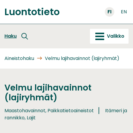
Siirry
Luontotieto
sisältöön
FI
EN
Etusivu
Haku
Valikko
Aineistohaku
Velmu lajihavainnot (lajiryhmät)
Velmu lajihavainnot
(lajiryhmät)
Maastohavainnot, Paikkatietoaineistot
Itämeri ja
rannikko, Lajit