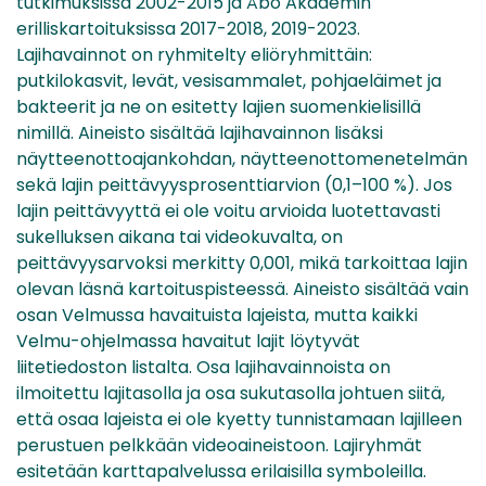
tutkimuksissa 2002-2015 ja Åbo Akademin
erilliskartoituksissa 2017-2018, 2019-2023.
Lajihavainnot on ryhmitelty eliöryhmittäin:
putkilokasvit, levät, vesisammalet, pohjaeläimet ja
bakteerit ja ne on esitetty lajien suomenkielisillä
nimillä. Aineisto sisältää lajihavainnon lisäksi
näytteenottoajankohdan, näytteenottomenetelmän
sekä lajin peittävyysprosenttiarvion (0,1–100 %). Jos
lajin peittävyyttä ei ole voitu arvioida luotettavasti
sukelluksen aikana tai videokuvalta, on
peittävyysarvoksi merkitty 0,001, mikä tarkoittaa lajin
olevan läsnä kartoituspisteessä. Aineisto sisältää vain
osan Velmussa havaituista lajeista, mutta kaikki
Velmu-ohjelmassa havaitut lajit löytyvät
liitetiedoston listalta. Osa lajihavainnoista on
ilmoitettu lajitasolla ja osa sukutasolla johtuen siitä,
että osaa lajeista ei ole kyetty tunnistamaan lajilleen
perustuen pelkkään videoaineistoon. Lajiryhmät
esitetään karttapalvelussa erilaisilla symboleilla.