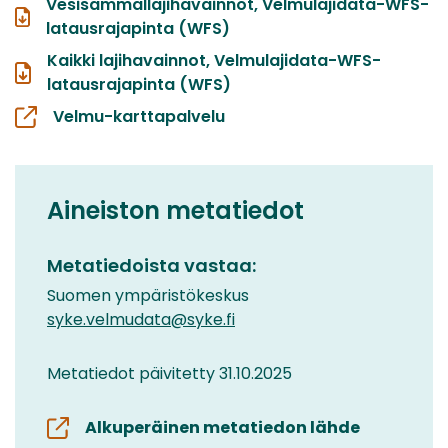
Vesisammallajihavainnot, Velmulajidata-WFS-
latausrajapinta (WFS)
Kaikki lajihavainnot, Velmulajidata-WFS-
latausrajapinta (WFS)
Velmu-karttapalvelu
Aineiston metatiedot
Metatiedoista vastaa:
Suomen ympäristökeskus
syke.velmudata@syke.fi
Metatiedot päivitetty 31.10.2025
Alkuperäinen metatiedon lähde