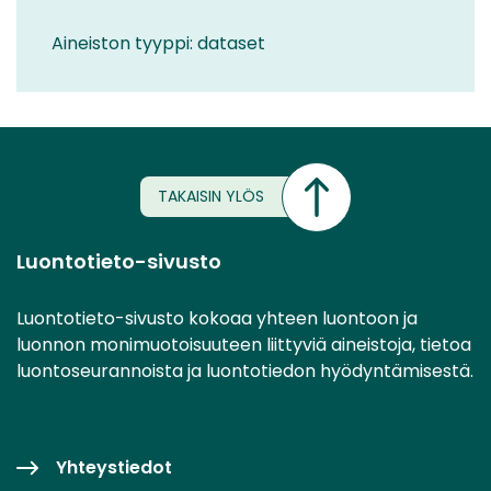
Aineiston tyyppi: dataset
TAKAISIN YLÖS
Luontotieto-sivusto
Luontotieto-sivusto kokoaa yhteen luontoon ja
luonnon monimuotoisuuteen liittyviä aineistoja, tietoa
luontoseurannoista ja luontotiedon hyödyntämisestä.
Yhteystiedot