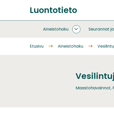
Siirry
Luontotieto
sisältöön
Etusivu
Aineistohaku
Seurannat j
AINEISTOHAKU
ALASIVUT
Etusivu
Aineistohaku
Vesilint
Vesilintu
Maastohavainnot, P