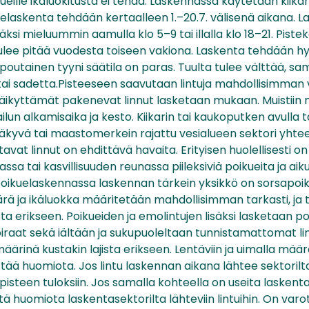
ueille ikäluokitusta ei tehdä. Laskennassa käytetään kiikari
elaskenta tehdään kertaalleen 1.–20.7. välisenä aikana. L
äksi mieluummin aamulla klo 5–9 tai illalla klo 18–21. Pist
lee pitää vuodesta toiseen vakiona. Laskenta tehdään hyv
vipoutainen tyyni säätila on paras. Tuulta tulee välttää, s
ai sadetta.Pisteeseen saavutaan lintuja mahdollisimman v
 säikyttämät pakenevat linnut lasketaan mukaan. Muistiin
lun alkamisaika ja kesto. Kiikarin tai kaukoputken avulla
 näkyvä tai maastomerkein rajattu vesialueen sektori yht
avat linnut on ehdittävä havaita. Erityisen huolellisesti on
sa tai kasvillisuuden reunassa piileksiviä poikueita ja aiku
 poikuelaskennassa laskennan tärkein yksikkö on sorsapoik
ä ja ikäluokka määritetään mahdollisimman tarkasti, ja t
ta erikseen. Poikueiden ja emolintujen lisäksi lasketaan 
oiraat sekä iältään ja sukupuoleltaan tunnistamattomat lin
ärinä kustakin lajista erikseen. Lentäviin ja uimalla määrät
nittää huomiota. Jos lintu laskennan aikana lähtee sektorilta
steen tuloksiin. Jos samalla kohteella on useita laskenta
istä huomiota laskentasektorilta lähteviin lintuihin. On va