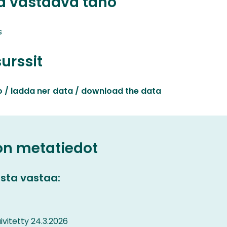
ta vastaava taho
s
surssit
o / ladda ner data / download the data
on metatiedot
sta vastaa:
vitetty 24.3.2026