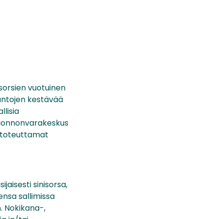
 sorsien vuotuinen
 kantojen kestävää
llisia
 Luonnonvarakeskus
n toteuttamat
jaisesti sinisorsa,
ensa sallimissa
n. Nokikana-,