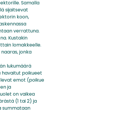
sektorille. Samalla
ä sijaitsevat
ektorin koon,
elaskennassa
entaan verrattuna.
na. Kustakin
ttain lomakkeelle.
 naaras, jonka
ään lukumäärä
a havaitut poikueet
elevat emot (poikue
en ja
puolet on vaikea
ästä (1 tai 2) ja
sta summataan