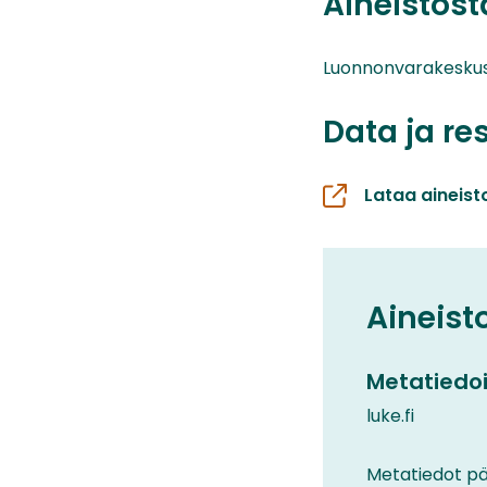
Aineistos
Luonnonvarakesku
Data ja re
Lataa aineist
Aineist
Metatiedoi
luke.fi
Metatiedot päi