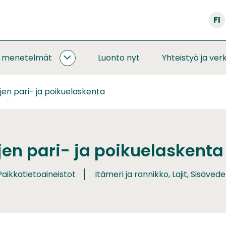
FI
a menetelmät
Luonto nyt
Yhteistyö ja ver
SEURANNAT
JA
MENETELMÄT
ujen pari- ja poikuelaskenta
ALASIVUT
jen pari- ja poikuelaskenta
aikkatietoaineistot
Itämeri ja rannikko, Lajit, Sisävede