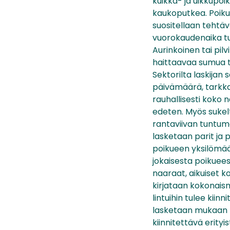
kuikka- ja uikkupoik
kaukoputkea. Poiku
suositellaan tehtäv
vuorokaudenaika tu
Aurinkoinen tai pil
haittaavaa sumua t
Sektorilta laskijan
päivämäärä, tarkkai
rauhallisesti koko
edeten. Myös sukelt
rantaviivan tuntumas
lasketaan parit ja
poikueen yksilömäär
jokaisesta poikuees
naaraat, aikuiset k
kirjataan kokonaismä
lintuihin tulee kiin
lasketaan mukaan pi
kiinnitettävä erity