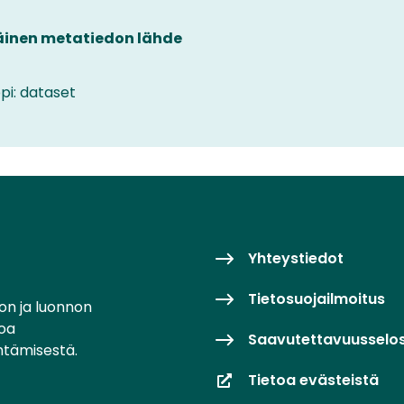
äinen metatiedon lähde
pi: dataset
Yhteystiedot
Tietosuojailmoitus
on ja luonnon
toa
Saavutettavuusselo
ntämisestä.
Tietoa evästeistä