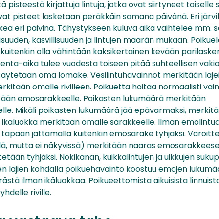
ä pisteestä kirjattuja lintuja, jotka ovat siirtyneet toiselle 
evat pisteet lasketaan peräkkäin samana päivänä. Eri järvill
kea eri päivinä. Tähystykseen kuluva aika vaihtelee mm. s
isuuden, kasvillisuuden ja lintujen määrän mukaan. Poiku
i kuitenkin olla vähintään kaksikertainen kevään parilask
enta-aika tulee vuodesta toiseen pitää suhteellisen vakio
täytetään oma lomake. Vesilintuhavainnot merkitään lajei
kitään omalle rivilleen. Poikuetta hoitaa normaalisti vain
itään emosarakkeelle. Poikasten lukumäärä merkitään
le. Mikäli poikasten lukumäärä jää epävarmaksi, merkit
en ikäluokka merkitään omalle sarakkeelle. Ilman emolintu
apaan jättämällä kuitenkin emosarake tyhjäksi. Varoitt
villä, mutta ei näkyvissä) merkitään naaras emosarakkeese
etään tyhjäksi. Nokikanan, kuikkalintujen ja uikkujen suku
en lajien kohdalla poikuehavainto koostuu emojen lukumäär
ästä ilman ikäluokkaa. Poikueettomista aikuisista linnui
hdelle riville.