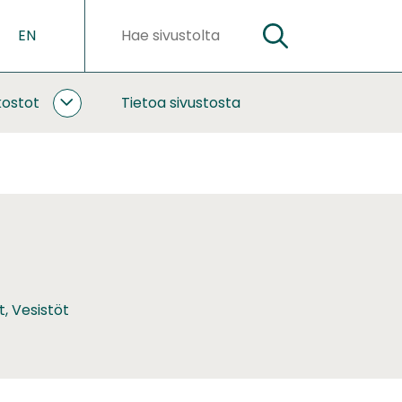
EN
HAE
Hakusanat
kostot
Tietoa sivustosta
YHTEISTYÖ
JA
VERKOSTOT
ALASIVUT
t, Vesistöt