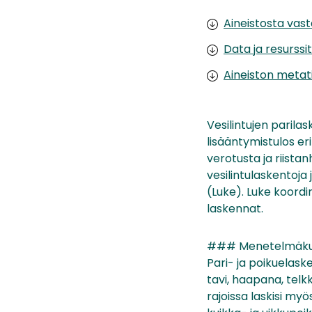
Aineistosta vas
Data ja resurssit
Aineiston metat
Vesilintujen parila
lisääntymistulos er
verotusta ja riista
vesilintulaskentoj
(Luke). Luke koord
laskennat.
### Menetelmäku
Pari- ja poikuelaske
tavi, haapana, telk
rajoissa laskisi my