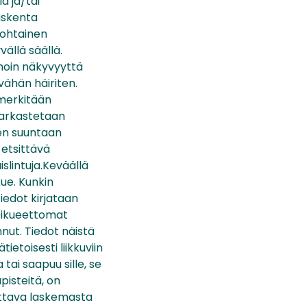
a ja/tai
askenta
ekohtainen
ällä säällä.
amoin näkyvyyttä
ähän häiriten.
 merkitään
 tarkastetaan
een suuntaan
 etsittävä
islintuja.Keväällä
ue. Kunkin
iedot kirjataan
poikueettomat
nut. Tiedot näistä
ietoisesti liikkuviin
 tai saapuu sille, se
pisteitä, on
rottava laskemasta