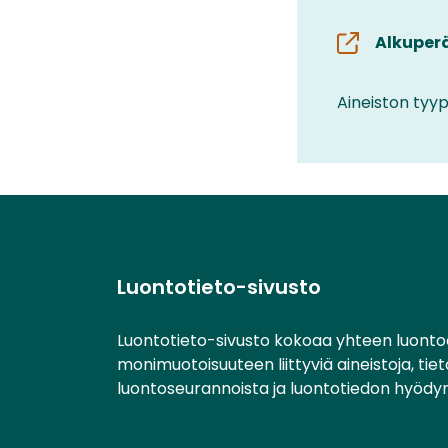
Alkuper
Aineiston tyyp
Luontotieto-sivusto
Luontotieto-sivusto kokoaa yhteen luonto
monimuotoisuuteen liittyviä aineistoja, tie
luontoseurannoista ja luontotiedon hyödy