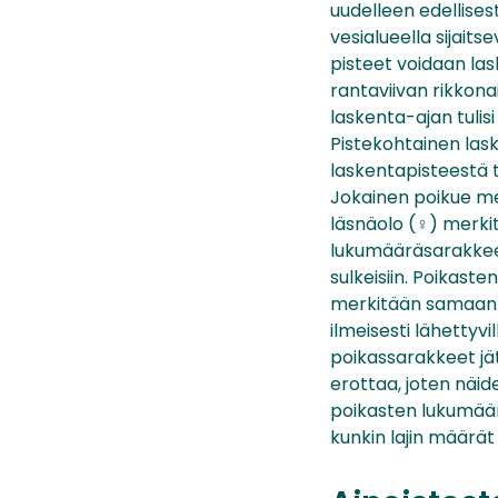
uudelleen edellisest
vesialueella sijaits
pisteet voidaan las
rantaviivan rikkona
laskenta-ajan tulis
Pistekohtainen lask
laskentapisteestä 
Jokainen poikue mer
läsnäolo (♀) merk
lukumääräsarakkeel
sulkeisiin. Poikast
merkitään samaan t
ilmeisesti lähetty
poikassarakkeet jät
erottaa, joten näid
poikasten lukumäär
kunkin lajin määrät y