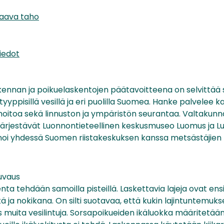
taava taho
iedot
skennan ja poikuelaskentojen päätavoitteena on selvittää
ityyppisillä vesillä ja eri puolilla Suomea. Hanke palvelee
nhoitoa sekä linnuston ja ympäristön seurantaa. Valtakunna
a järjestävät Luonnontieteellinen keskusmuseo Luomus ja
inoi yhdessä Suomen riistakeskuksen kanssa metsästäjie
vaus
nta tehdään samoilla pisteillä. Laskettavia lajeja ovat ensisi
kä ja nokikana. On silti suotavaa, että kukin lajintuntemuks
ös muita vesilintuja. Sorsapoikueiden ikäluokka määritetää