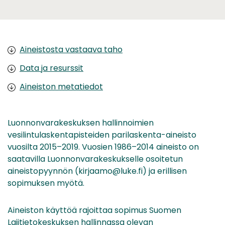
Aineistosta vastaava taho
Data ja resurssit
Aineiston metatiedot
Luonnonvarakeskuksen hallinnoimien
vesilintulaskentapisteiden parilaskenta-aineisto
vuosilta 2015–2019. Vuosien 1986–2014 aineisto on
saatavilla Luonnonvarakeskukselle osoitetun
aineistopyynnön (kirjaamo@luke.fi) ja erillisen
sopimuksen myötä.
Aineiston käyttöä rajoittaa sopimus Suomen
Lajitietokeskuksen hallinnassa olevan