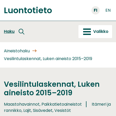
Siirry
Luontotieto
sisältöön
FI
EN
Etusivu
Haku
Valikko
Aineistohaku
Vesilintulaskennat, Luken aineisto 2015–2019
Vesilintulaskennat, Luken
aineisto 2015–2019
Maastohavainnot, Paikkatietoaineistot
Itämeri ja
rannikko, Lajit, Sisävedet, Vesistöt