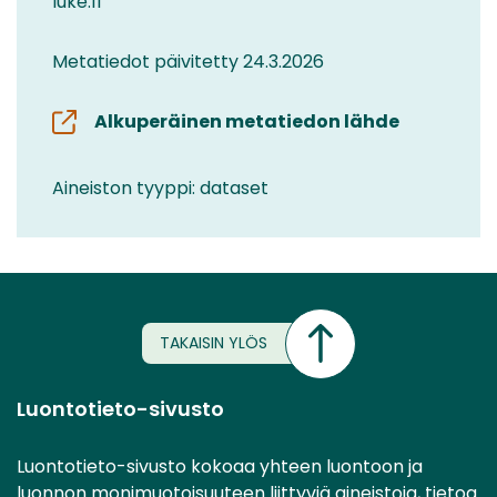
luke.fi
Metatiedot päivitetty 24.3.2026
Alkuperäinen metatiedon lähde
Aineiston tyyppi: dataset
TAKAISIN YLÖS
Luontotieto-sivusto
Luontotieto-sivusto kokoaa yhteen luontoon ja
luonnon monimuotoisuuteen liittyviä aineistoja, tietoa