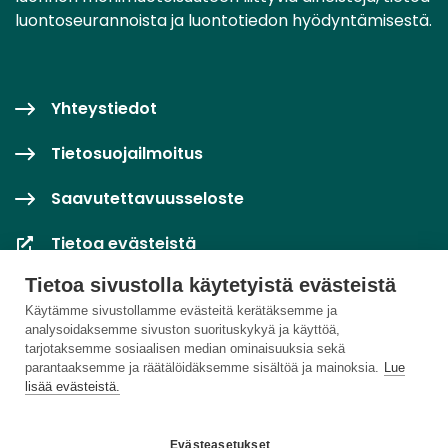
luontoseurannoista ja luontotiedon hyödyntämisestä.
Yhteystiedot
Tietosuojailmoitus
Saavutettavuusseloste
Tietoa evästeistä
Tietoa sivustolla käytetyistä evästeistä
Evästeasetukset
Käytämme sivustollamme evästeitä kerätäksemme ja
analysoidaksemme sivuston suorituskykyä ja käyttöä,
tarjotaksemme sosiaalisen median ominaisuuksia sekä
parantaaksemme ja räätälöidäksemme sisältöä ja mainoksia.
Lue
lisää evästeistä.
Evästeasetukset