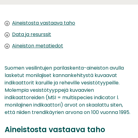
Aineistosta vastaava taho
Data ja resurssit
Aineiston metatiedot
Suomen vesilintujen parilaskenta-aineiston avulla
lasketut monilajiset kannankehitystä kuvaavat
indikaattorit karuille ja reheville vesistötyypeille.
Molempia vesistötyyppejä kuvaavien
indikaattoreiden (MSI = multispecies indicator l.
monilajinen indikaattori) arvot on skaalattu siten,
että niiden trendikäyrien arvona on 100 vuonna 1995.
Aineistosta vastaava taho