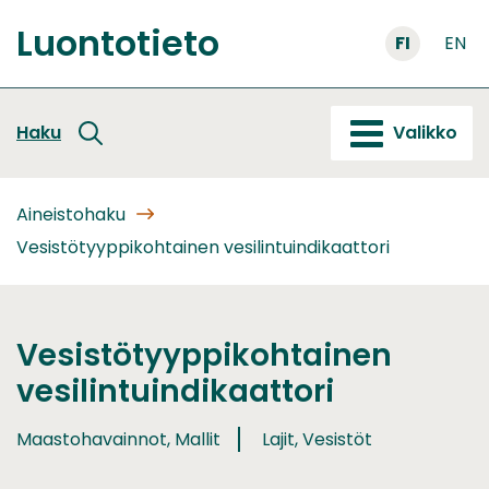
Siirry
Luontotieto
sisältöön
FI
EN
Etusivu
Haku
Valikko
Aineistohaku
Vesistötyyppikohtainen vesilintuindikaattori
Vesistötyyppikohtainen
vesilintuindikaattori
Maastohavainnot, Mallit
Lajit, Vesistöt