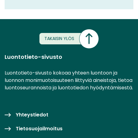
TAKAISIN YLÖS
Luontotieto-sivusto
Luontotieto-sivusto kokoaa yhteen luontoon ja
luonnon monimuotoisuuteen liittyviä aineistoja, tietoa
luontoseurannoista ja luontotiedon hyödyntämisestä.
Yhteystiedot
Tietosuojailmoitus