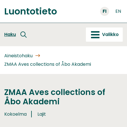
Siirry
Luontotieto
sisältöön
FI
EN
Etusivu
Haku
Valikko
Aineistohaku
ZMAA Aves collections of Åbo Akademi
ZMAA Aves collections of
Åbo Akademi
Kokoelma
Lajit