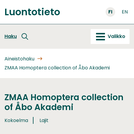
Siirry
Luontotieto
sisältöön
FI
EN
Etusivu
Haku
Valikko
Aineistohaku
ZMAA Homoptera collection of Åbo Akademi
ZMAA Homoptera collection
of Åbo Akademi
Kokoelma
Lajit