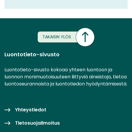
TAKAISIN YLÖS
Luontotieto-sivusto
Luontotieto-sivusto kokoaa yhteen luontoon ja
luonnon monimuotoisuuteen liittyviä aineistoja, tietoa
luontoseurannoista ja luontotiedon hyödyntämisestä.
Yhteystiedot
Tietosuojailmoitus