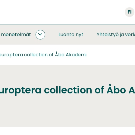
FI
a menetelmät
Luonto nyt
Yhteistyö ja ver
SEURANNAT
JA
MENETELMÄT
uroptera collection of Åbo Akademi
ALASIVUT
roptera collection of Åbo