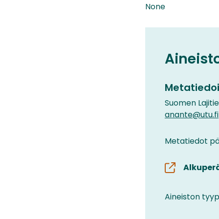
None
Aineist
Metatiedoi
Suomen Lajiti
anante@utu.fi
Metatiedot päi
Alkuper
Aineiston tyyp