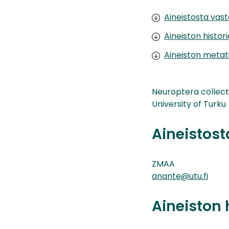
Aineistosta vas
Aineiston histor
Aineiston metat
Neuroptera collect
University of Turku
Aineistos
ZMAA
anante@utu.fi
Aineiston 