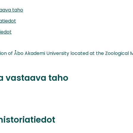
taava taho
iatiedot
iedot
ion of Åbo Akademi University located at the Zoological
ta vastaava taho
historiatiedot