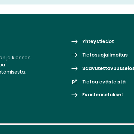
Yhteystiedot
Tietosuojailmoitus
on ja luonnon
toa
Saavutettavuusselo
ntämisestä.
Tietoa evästeistä
Evästeasetukset