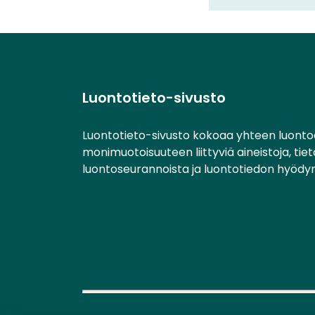
Luontotieto-sivusto
Luontotieto-sivusto kokoaa yhteen luonto
monimuotoisuuteen liittyviä aineistoja, tie
luontoseurannoista ja luontotiedon hyödy