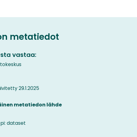
on metatiedot
sta vastaa:
etokeskus
vitetty 29.1.2025
äinen metatiedon lähde
pi: dataset