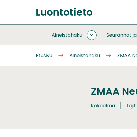
Siirry
Luontotieto
sisältöön
Etusivu
Aineistohaku
Seurannat j
AINEISTOHAKU
ALASIVUT
Etusivu
Aineistohaku
ZMAA Ne
ZMAA Neu
Kokoelma
Lajit