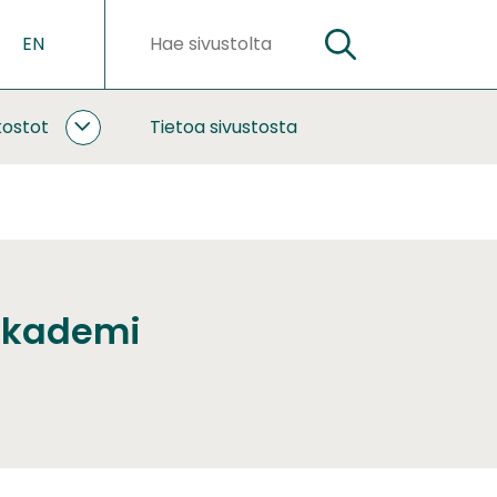
EN
HAE
Hakusanat
kostot
Tietoa sivustosta
YHTEISTYÖ
JA
VERKOSTOT
ALASIVUT
 Akademi