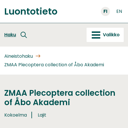
Siirry
Luontotieto
sisältöön
FI
EN
Etusivu
Haku
Valikko
Aineistohaku
ZMAA Plecoptera collection of Åbo Akademi
ZMAA Plecoptera collection
of Åbo Akademi
Kokoelma
Lajit