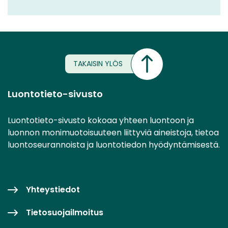
TAKAISIN YLÖS
Luontotieto-sivusto
Luontotieto-sivusto kokoaa yhteen luontoon ja
luonnon monimuotoisuuteen liittyviä aineistoja, tietoa
luontoseurannoista ja luontotiedon hyödyntämisestä.
Yhteystiedot
Tietosuojailmoitus