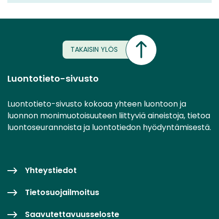
TAKAISIN YLÖS
Luontotieto-sivusto
Luontotieto-sivusto kokoaa yhteen luontoon ja
luonnon monimuotoisuuteen liittyviä aineistoja, tietoa
luontoseurannoista ja luontotiedon hyödyntämisestä.
Yhteystiedot
Tietosuojailmoitus
Saavutettavuusseloste