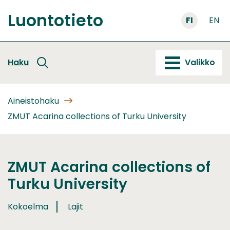
Siirry
Luontotieto
sisältöön
FI
EN
Etusivu
Haku
Valikko
Aineistohaku
ZMUT Acarina collections of Turku University
ZMUT Acarina collections of
Turku University
Kokoelma
Lajit