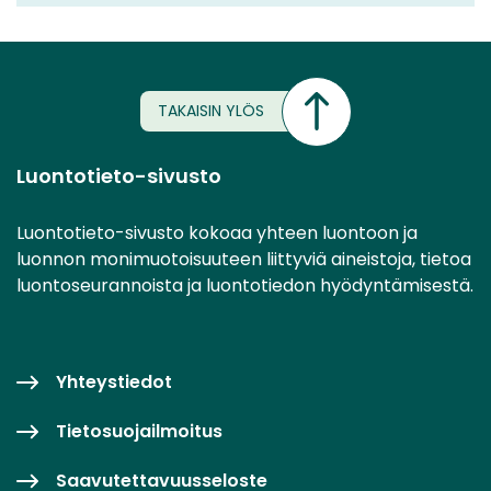
TAKAISIN YLÖS
Luontotieto-sivusto
Luontotieto-sivusto kokoaa yhteen luontoon ja
luonnon monimuotoisuuteen liittyviä aineistoja, tietoa
luontoseurannoista ja luontotiedon hyödyntämisestä.
Yhteystiedot
Tietosuojailmoitus
Saavutettavuusseloste