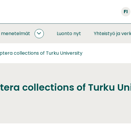
FI
a menetelmät
Luonto nyt
Yhteistyö ja ver
SEURANNAT
JA
MENETELMÄT
tera collections of Turku University
ALASIVUT
era collections of Turku Un