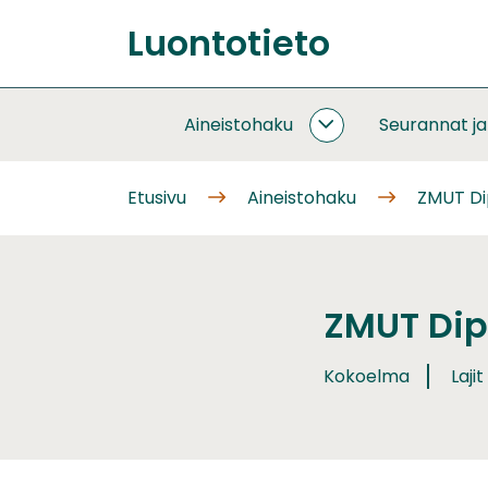
Siirry
Luontotieto
sisältöön
Etusivu
Aineistohaku
Seurannat j
AINEISTOHAKU
ALASIVUT
Etusivu
Aineistohaku
ZMUT Dip
ZMUT Dipt
Kokoelma
Lajit