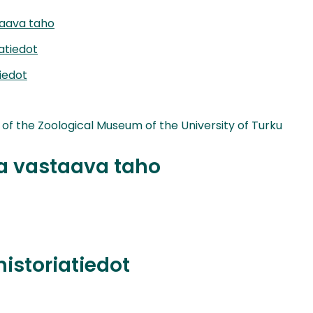
taava taho
iatiedot
iedot
 of the Zoological Museum of the University of Turku
ta vastaava taho
historiatiedot