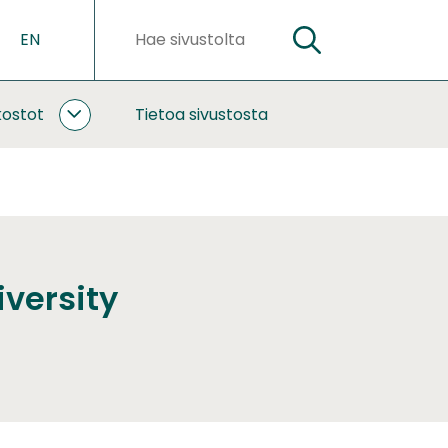
EN
HAE
Hakusanat
kostot
Tietoa sivustosta
YHTEISTYÖ
JA
VERKOSTOT
ALASIVUT
iversity