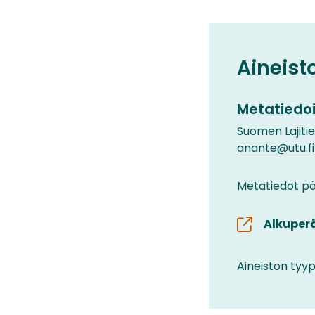
Aineist
Metatiedoi
Suomen Lajiti
anante@utu.fi
Metatiedot päi
Alkuper
Aineiston tyyp