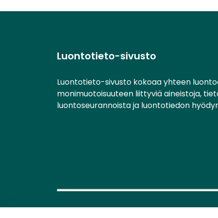
Luontotieto-sivusto
Luontotieto-sivusto kokoaa yhteen luonto
monimuotoisuuteen liittyviä aineistoja, tie
luontoseurannoista ja luontotiedon hyödy