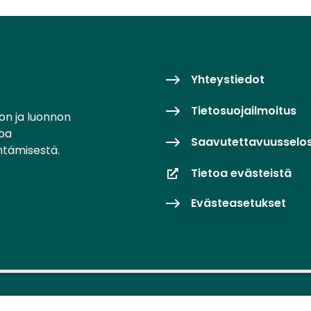
Yhteystiedot
Tietosuojailmoitus
on ja luonnon
toa
Saavutettavuusselo
ntämisestä.
Tietoa evästeistä
Evästeasetukset