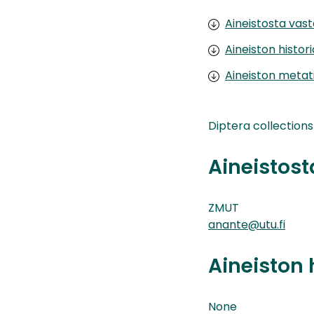
Aineistosta vas
Aineiston histor
Aineiston metat
Diptera collections
Aineistos
ZMUT
anante@utu.fi
Aineiston 
None