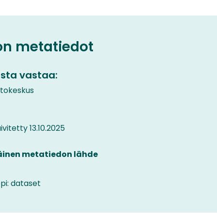
on metatiedot
sta vastaa:
etokeskus
vitetty 13.10.2025
äinen metatiedon lähde
pi: dataset