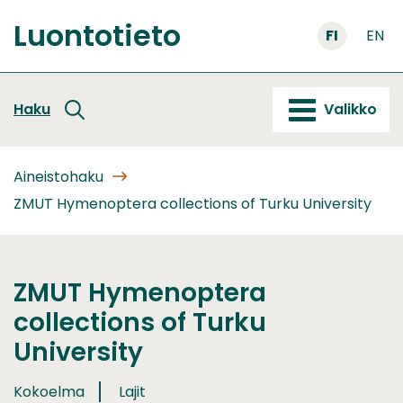
Siirry
Luontotieto
sisältöön
FI
EN
Etusivu
Haku
Valikko
Aineistohaku
ZMUT Hymenoptera collections of Turku University
ZMUT Hymenoptera
collections of Turku
University
Kokoelma
Lajit