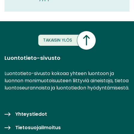
TAKAISIN YLÖS
Luontotieto-sivusto
Luontotieto-sivusto kokoaa yhteen luontoon ja
luonnon monimuotoisuuteen liittyviä aineistoja, tietoa
luontoseurannoista ja luontotiedon hyödyntämisestä.
Yhteystiedot
Tietosuojailmoitus