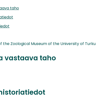
taava taho
iatiedot
iedot
of the Zoological Museum of the University of Turku
ta vastaava taho
historiatiedot