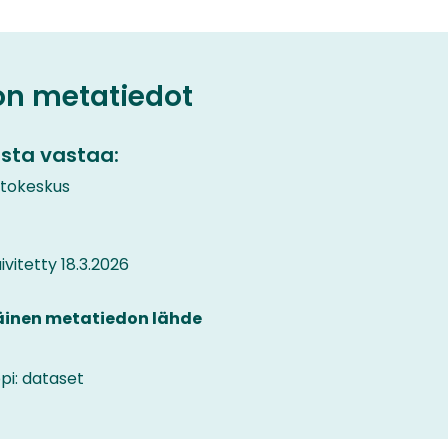
on metatiedot
sta vastaa:
etokeskus
vitetty 18.3.2026
äinen metatiedon lähde
pi: dataset