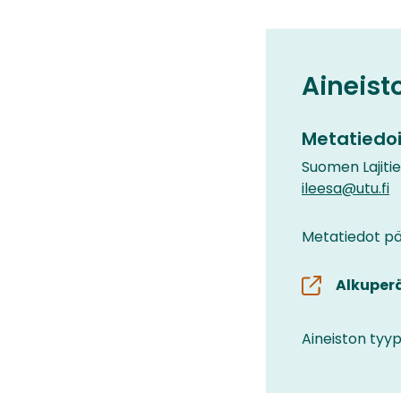
Aineist
Metatiedoi
Suomen Lajiti
ileesa@utu.fi
Metatiedot päi
Alkuper
Aineiston tyyp