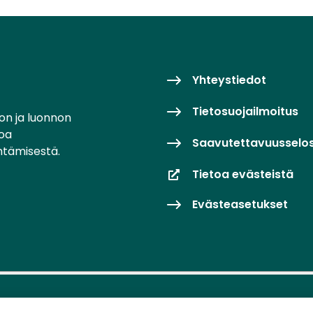
Yhteystiedot
Tietosuojailmoitus
on ja luonnon
toa
Saavutettavuusselo
ntämisestä.
Tietoa evästeistä
Evästeasetukset