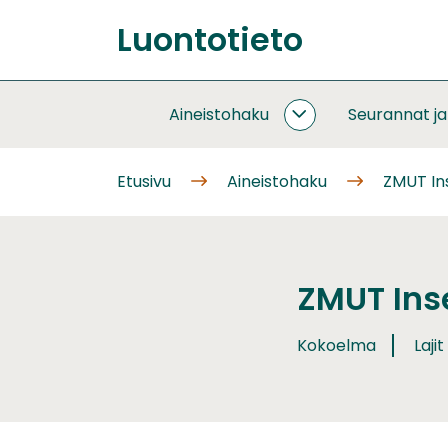
Siirry
Luontotieto
sisältöön
Etusivu
Aineistohaku
Seurannat j
AINEISTOHAKU
ALASIVUT
Etusivu
Aineistohaku
ZMUT Ins
ZMUT Inse
Kokoelma
Lajit