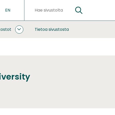
EN
HAE
Hakusanat
kostot
Tietoa sivustosta
YHTEISTYÖ
JA
VERKOSTOT
ALASIVUT
iversity