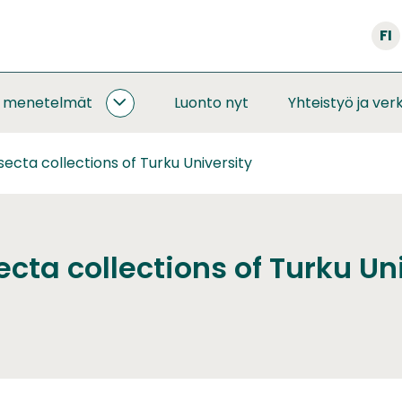
FI
a menetelmät
Luonto nyt
Yhteistyö ja ver
SEURANNAT
JA
MENETELMÄT
ecta collections of Turku University
ALASIVUT
cta collections of Turku Un