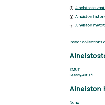
Aineistosta vas
Aineiston histor
Aineiston metat
Insect collections 
Aineistos
ZMUT
ileesa@utu.fi
Aineiston 
None