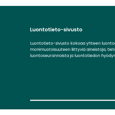
Luontotieto-sivusto
Luontotieto-sivusto kokoaa yhteen luonto
monimuotoisuuteen liittyviä aineistoja, tie
luontoseurannoista ja luontotiedon hyödy