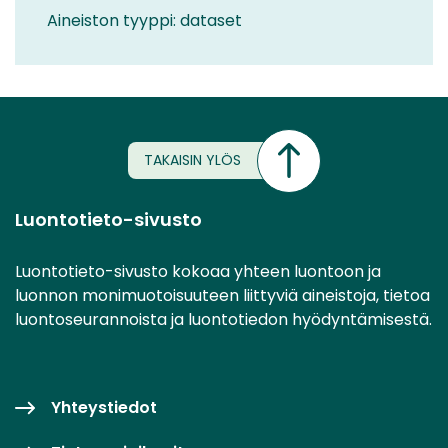
Aineiston tyyppi: dataset
TAKAISIN YLÖS
Luontotieto-sivusto
Luontotieto-sivusto kokoaa yhteen luontoon ja
luonnon monimuotoisuuteen liittyviä aineistoja, tietoa
luontoseurannoista ja luontotiedon hyödyntämisestä.
Yhteystiedot