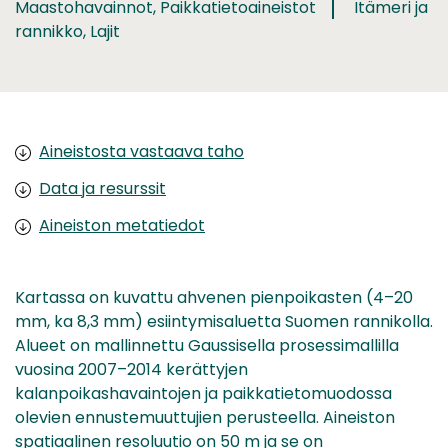
Maastohavainnot, Paikkatietoaineistot
Itämeri ja
rannikko, Lajit
Aineistosta vastaava taho
Data ja resurssit
Aineiston metatiedot
Kartassa on kuvattu ahvenen pienpoikasten (4–20
mm, ka 8,3 mm) esiintymisaluetta Suomen rannikolla.
Alueet on mallinnettu Gaussisella prosessimallilla
vuosina 2007–2014 kerättyjen
kalanpoikashavaintojen ja paikkatietomuodossa
olevien ennustemuuttujien perusteella. Aineiston
spatiaalinen resoluutio on 50 m ja se on