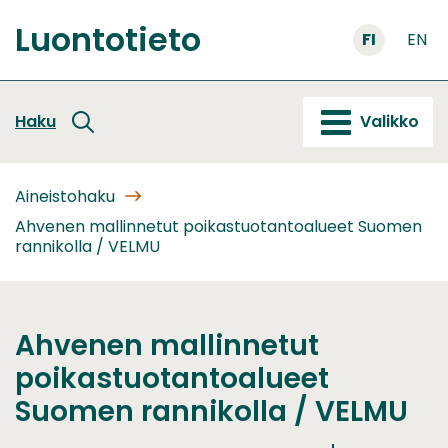
Siirry
Luontotieto
sisältöön
FI
EN
Etusivu
Haku
Valikko
Aineistohaku
Ahvenen mallinnetut poikastuotantoalueet Suomen
rannikolla / VELMU
Ahvenen mallinnetut
poikastuotantoalueet
Suomen rannikolla / VELMU