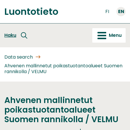
Go
Luontotieto
to
FI
EN
Front
content
page
Haku
Menu
Data search
Ahvenen mallinnetut poikastuotantoalueet Suomen
rannikolla / VELMU
Ahvenen mallinnetut
poikastuotantoalueet
Suomen rannikolla / VELMU