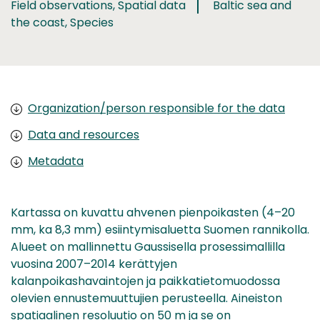
Field observations, Spatial data
Baltic sea and
the coast, Species
Organization/person responsible for the data
Data and resources
Metadata
Kartassa on kuvattu ahvenen pienpoikasten (4–20
mm, ka 8,3 mm) esiintymisaluetta Suomen rannikolla.
Alueet on mallinnettu Gaussisella prosessimallilla
vuosina 2007–2014 kerättyjen
kalanpoikashavaintojen ja paikkatietomuodossa
olevien ennustemuuttujien perusteella. Aineiston
spatiaalinen resoluutio on 50 m ja se on