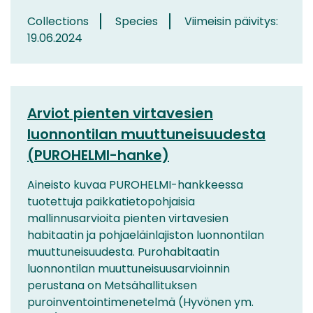
Collections
Species
Viimeisin päivitys:
19.06.2024
Arviot pienten virtavesien
luonnontilan muuttuneisuudesta
(PUROHELMI-hanke)
Aineisto kuvaa PUROHELMI-hankkeessa
tuotettuja paikkatietopohjaisia
mallinnusarvioita pienten virtavesien
habitaatin ja pohjaeläinlajiston luonnontilan
muuttuneisuudesta. Purohabitaatin
luonnontilan muuttuneisuusarvioinnin
perustana on Metsähallituksen
puroinventointimenetelmä (Hyvönen ym.