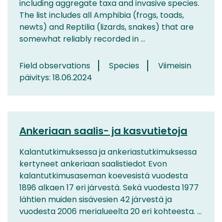
including aggregate taxa and invasive species.
The list includes all Amphibia (frogs, toads,
newts) and Reptilia (lizards, snakes) that are
somewhat reliably recorded in ...
Field observations
Species
Viimeisin
päivitys: 18.06.2024
Ankeriaan saalis- ja kasvutietoja
Kalantutkimuksessa ja ankeriastutkimuksessa
kertyneet ankeriaan saalistiedot Evon
kalantutkimusaseman koevesistä vuodesta
1896 alkaen 17 eri järvestä. Sekä vuodesta 1977
lähtien muiden sisävesien 42 järvestä ja
vuodesta 2006 merialueelta 20 eri kohteesta. ...