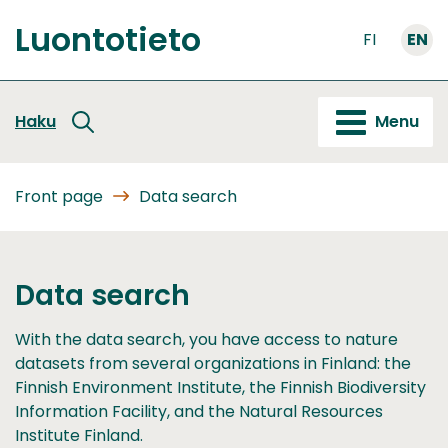
Go
Luontotieto
to
FI
EN
Front
content
page
Haku
Menu
Front page
Data search
Data search
With the data search, you have access to nature
datasets from several organizations in Finland: the
Finnish Environment Institute, the Finnish Biodiversity
Information Facility, and the Natural Resources
Institute Finland.