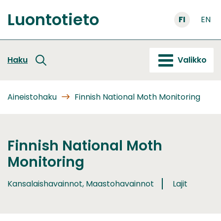
Siirry
Luontotieto
sisältöön
FI
EN
Etusivu
Haku
Valikko
Aineistohaku
Finnish National Moth Monitoring
Finnish National Moth
Monitoring
Kansalaishavainnot, Maastohavainnot
Lajit