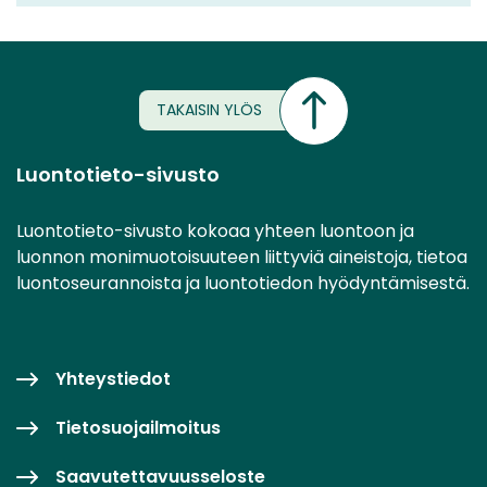
TAKAISIN YLÖS
Luontotieto-sivusto
Luontotieto-sivusto kokoaa yhteen luontoon ja
luonnon monimuotoisuuteen liittyviä aineistoja, tietoa
luontoseurannoista ja luontotiedon hyödyntämisestä.
Yhteystiedot
Tietosuojailmoitus
Saavutettavuusseloste