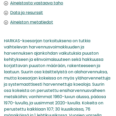
Aineistosta vastaava taho
Data ja resurssit
Aineiston metatiedot
HARKAS-koesarjan tarkoituksena on tutkia
vaihtelevan harvennusvoimakkuuden ja
harvennuksen ajankohdan vaikutuksia puuston
kehitykseen ja elinvoimaisuuteen sekä hakkuussa
korjattavan puuston määrään, rakenteeseen ja
laatuun. Suurin osa käsittelyistä on alaharvennuksa,
mutta koesarjan kokeissa on myös yläharvennettuja
ja systemaattisesti harvennettuja koealoja. Suurin
osa kokeista on perustettu ensiharvennusvaiheen
metsiköihin; vanhimmat 1960-luvun alussa, pääosa
1970-luvulla, ja uusimmat 2020-luvulla. Kokeita on
perustettu kaikkiaan 107; 30 kuusikoissa, 76
männiköissä ja 1 lehtikuusikossa. Vuosien varrella