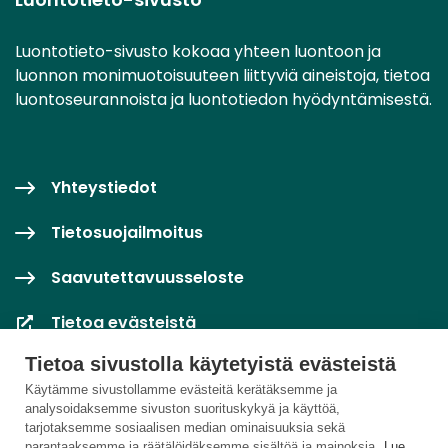
Luontotieto-sivusto kokoaa yhteen luontoon ja
luonnon monimuotoisuuteen liittyviä aineistoja, tietoa
luontoseurannoista ja luontotiedon hyödyntämisestä.
Yhteystiedot
Tietosuojailmoitus
Saavutettavuusseloste
Tietoa evästeistä
Tietoa sivustolla käytetyistä evästeistä
Evästeasetukset
Käytämme sivustollamme evästeitä kerätäksemme ja
analysoidaksemme sivuston suorituskykyä ja käyttöä,
tarjotaksemme sosiaalisen median ominaisuuksia sekä
parantaaksemme ja räätälöidäksemme sisältöä ja mainoksia.
Lue