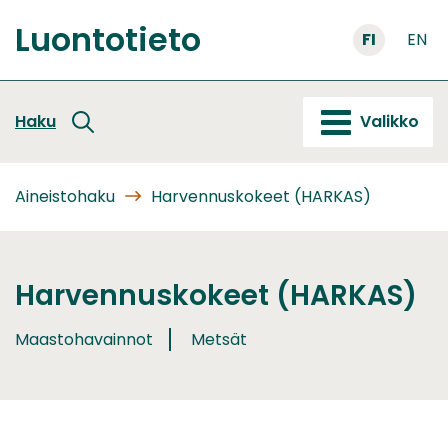
Siirry
Luontotieto
sisältöön
FI
EN
Etusivu
Haku
Valikko
Aineistohaku
Harvennuskokeet (HARKAS)
Harvennuskokeet (HARKAS)
Maastohavainnot
Metsät