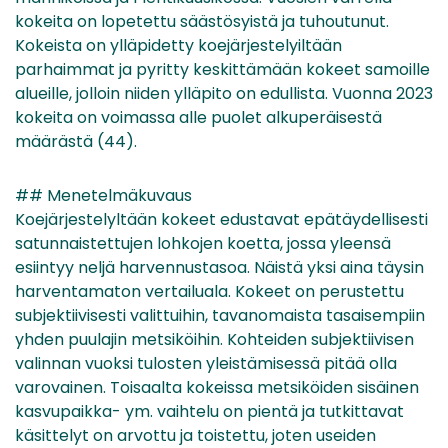
kokeita on lopetettu säästösyistä ja tuhoutunut.
Kokeista on ylläpidetty koejärjestelyiltään
parhaimmat ja pyritty keskittämään kokeet samoille
alueille, jolloin niiden ylläpito on edullista. Vuonna 2023
kokeita on voimassa alle puolet alkuperäisestä
määrästä (44).
## Menetelmäkuvaus
Koejärjestelyltään kokeet edustavat epätäydellisesti
satunnaistettujen lohkojen koetta, jossa yleensä
esiintyy neljä harvennustasoa. Näistä yksi aina täysin
harventamaton vertailuala. Kokeet on perustettu
subjektiivisesti valittuihin, tavanomaista tasaisempiin
yhden puulajin metsiköihin. Kohteiden subjektiivisen
valinnan vuoksi tulosten yleistämisessä pitää olla
varovainen. Toisaalta kokeissa metsiköiden sisäinen
kasvupaikka- ym. vaihtelu on pientä ja tutkittavat
käsittelyt on arvottu ja toistettu, joten useiden