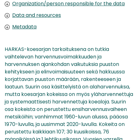
Organization/person responsible for the data
Data and resources
Metadata
HARKAS-koesarjan tarkoituksena on tutkia
vaihtelevan harvennusvoimakkuuden ja
harvennuksen ajankohdan vaikutuksia puuston
kehitykseen ja elinvoimaisuuteen sekä hakkuussa
korjattavan puuston määrään, rakenteeseen ja
laatuun. Suurin osa käsittelyistä on alaharvennuksa,
mutta koesarjan kokeissa on myös yläharvennettuja
ja systemaattisesti harvennettuja koealoja. Suurin
osa kokeista on perustettu ensiharvennusvaiheen
metsiköihin; vanhimmat 1960-luvun alussa, pääosa
1970-luvulla, ja uusimmat 2020-luvulla. Kokeita on
perustettu kaikkiaan 107; 30 kuusikoissa, 76
männiköissä ja 1 lehtikuusikossa. Vuosien varrella