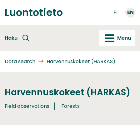
Go
Luontotieto
to
FI
EN
Front
content
page
Haku
Menu
Data search
Harvennuskokeet (HARKAS)
Harvennuskokeet (HARKAS)
Field observations
Forests