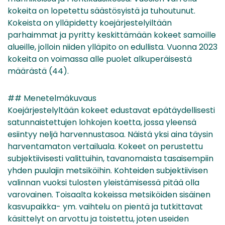
kokeita on lopetettu säästösyistä ja tuhoutunut.
Kokeista on ylläpidetty koejärjestelyiltään
parhaimmat ja pyritty keskittämään kokeet samoille
alueille, jolloin niiden ylläpito on edullista. Vuonna 2023
kokeita on voimassa alle puolet alkuperäisestä
määrästä (44).
## Menetelmäkuvaus
Koejärjestelyltään kokeet edustavat epätäydellisesti
satunnaistettujen lohkojen koetta, jossa yleensä
esiintyy neljä harvennustasoa. Näistä yksi aina täysin
harventamaton vertailuala. Kokeet on perustettu
subjektiivisesti valittuihin, tavanomaista tasaisempiin
yhden puulajin metsiköihin. Kohteiden subjektiivisen
valinnan vuoksi tulosten yleistämisessä pitää olla
varovainen. Toisaalta kokeissa metsiköiden sisäinen
kasvupaikka- ym. vaihtelu on pientä ja tutkittavat
käsittelyt on arvottu ja toistettu, joten useiden