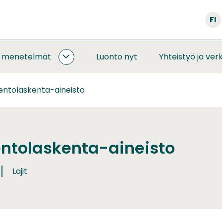
FI
a menetelmät
Luonto nyt
Yhteistyö ja ver
SEURANNAT
JA
MENETELMÄT
lentolaskenta-aineisto
ALASIVUT
lentolaskenta-aineisto
Lajit