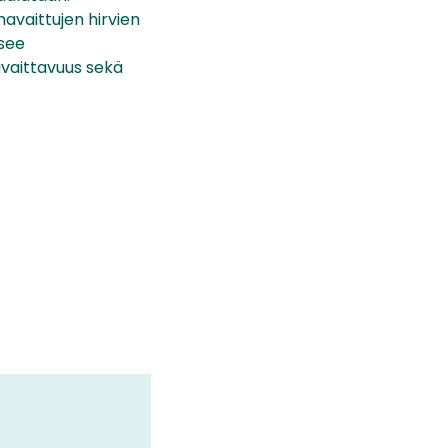
avaittujen hirvien
tsee
havaittavuus sekä