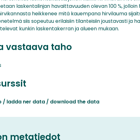
aan laskentalinjan havaittavuuden olevan 100 %, jolloin h
 hirvikannasta heikkenee mitä kauempana hirvilauma sijai
netelmä siis sopeutuu erilaisiin tilanteisiin joustavasti ja 
htelevat kunkin laskentakerran ja alueen mukaan.
ta vastaava taho
s
surssit
o / ladda ner data / download the data
on metatiedot