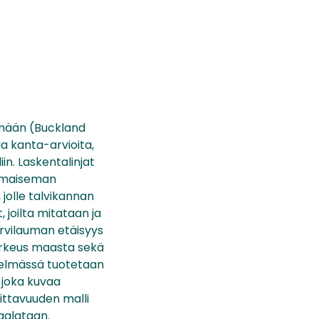
elmään (Buckland
a kanta-arvioita,
n. Laskentalinjat
ia maiseman
 jolle talvikannan
 joilta mitataan ja
hirvilauman etäisyys
korkeus maasta sekä
telmässä tuotetaan
 joka kuvaa
ittavuuden malli
aalataan.