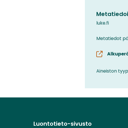
Metatiedoi
luke.fi
Metatiedot päi
Alkuper
Aineiston tyyp
Luontotieto-sivusto