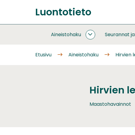
Siirry
Luontotieto
sisältöön
Etusivu
Aineistohaku
Seurannat j
AINEISTOHAKU
ALASIVUT
Etusivu
Aineistohaku
Hirvien 
Hirvien 
Maastohavainnot