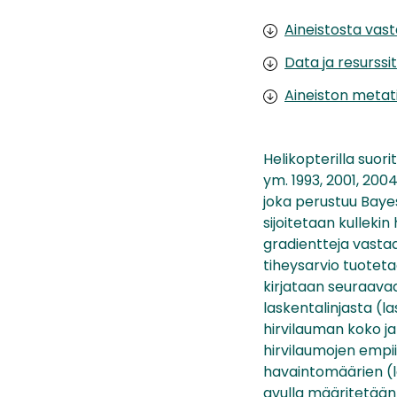
Aineistosta vas
Data ja resurssit
Aineiston metat
Helikopterilla suor
ym. 1993, 2001, 200
joka perustuu Baye
sijoitetaan kulleki
gradientteja vastaa
tiheysarvio tuoteta
kirjataan seuraavaa
laskentalinjasta (l
hirvilauman koko j
hirvilaumojen empii
havaintomäärien (l
avulla määritetään 