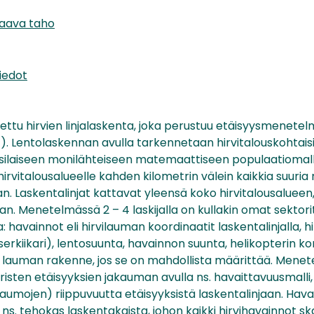
taava taho
iedot
itettu hirvien linjalaskenta, joka perustuu etäisyysmenet
4). Lentolaskennan avulla tarkennetaan hirvitalouskohtaisi
silaiseen monilähteiseen matemaattiseen populaatiomallii
n hirvitalousalueelle kahden kilometrin välein kaikkia suur
n. Laskentalinjat kattavat yleensä koko hirvitalousalueen,
an. Menetelmässä 2 – 4 laskijalla on kullakin omat sektorit,
: havainnot eli hirvilauman koordinaatit laskentalinjalla, 
aserkiikari), lentosuunta, havainnon suunta, helikopterin 
a lauman rakenne, jos se on mahdollista määrittää. Mene
risten etäisyyksien jakauman avulla ns. havaittavuusmalli,
aumojen) riippuvuutta etäisyyksistä laskentalinjaan. Hava
ns. tehokas laskentakaista, johon kaikki hirvihavainnot sk