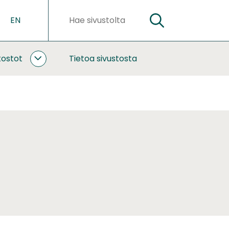
EN
HAE
Hakusanat
kostot
Tietoa sivustosta
YHTEISTYÖ
JA
VERKOSTOT
ALASIVUT