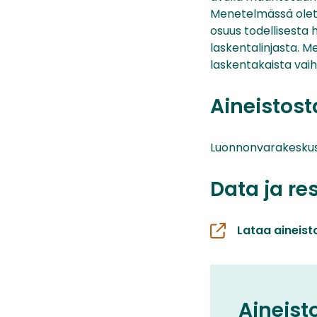
Menetelmässä oletet
osuus todellisesta
laskentalinjasta. Me
laskentakaista vai
Aineistos
Luonnonvarakesku
Data ja re
Lataa aineist
Aineist