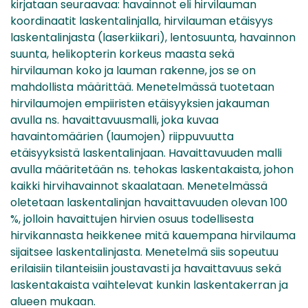
kirjataan seuraavaa: havainnot eli hirvilauman
koordinaatit laskentalinjalla, hirvilauman etäisyys
laskentalinjasta (laserkiikari), lentosuunta, havainnon
suunta, helikopterin korkeus maasta sekä
hirvilauman koko ja lauman rakenne, jos se on
mahdollista määrittää. Menetelmässä tuotetaan
hirvilaumojen empiiristen etäisyyksien jakauman
avulla ns. havaittavuusmalli, joka kuvaa
havaintomäärien (laumojen) riippuvuutta
etäisyyksistä laskentalinjaan. Havaittavuuden malli
avulla määritetään ns. tehokas laskentakaista, johon
kaikki hirvihavainnot skaalataan. Menetelmässä
oletetaan laskentalinjan havaittavuuden olevan 100
%, jolloin havaittujen hirvien osuus todellisesta
hirvikannasta heikkenee mitä kauempana hirvilauma
sijaitsee laskentalinjasta. Menetelmä siis sopeutuu
erilaisiin tilanteisiin joustavasti ja havaittavuus sekä
laskentakaista vaihtelevat kunkin laskentakerran ja
alueen mukaan.