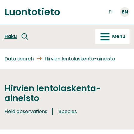
Go
Luontotieto
to
FI
EN
Front
content
page
Haku
Menu
Data search
Hirvien lentolaskenta-aineisto
Hirvien lentolaskenta-
aineisto
Field observations
Species