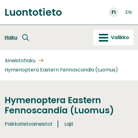
Siirry
Luontotieto
sisältöön
FI
EN
Etusivu
Haku
Valikko
Aineistohaku
Hymenoptera Eastern Fennoscandia (Luomus)
Hymenoptera Eastern
Fennoscandia (Luomus)
Paikkatietoaineistot
Lajit