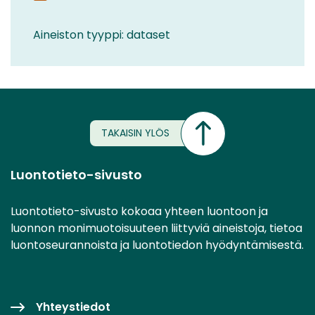
Aineiston tyyppi: dataset
TAKAISIN YLÖS
Luontotieto-sivusto
Luontotieto-sivusto kokoaa yhteen luontoon ja
luonnon monimuotoisuuteen liittyviä aineistoja, tietoa
luontoseurannoista ja luontotiedon hyödyntämisestä.
Yhteystiedot