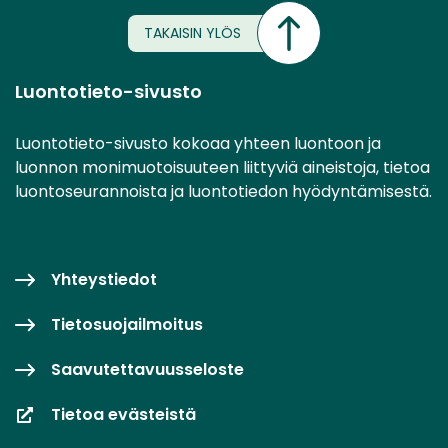
TAKAISIN YLÖS
Luontotieto-sivusto
Luontotieto-sivusto kokoaa yhteen luontoon ja
luonnon monimuotoisuuteen liittyviä aineistoja, tietoa
luontoseurannoista ja luontotiedon hyödyntämisestä.
Yhteystiedot
Tietosuojailmoitus
Saavutettavuusseloste
Tietoa evästeistä