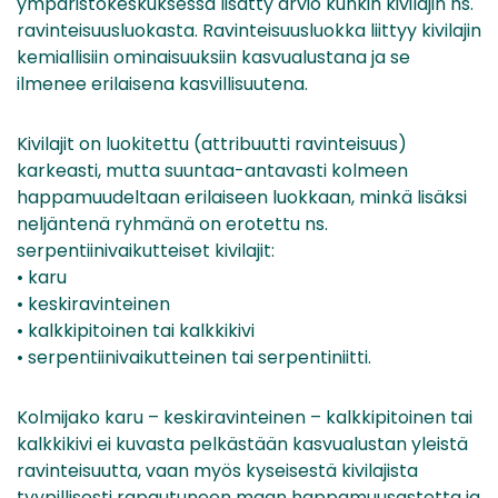
ympäristökeskuksessa lisätty arvio kunkin kivilajin ns.
ravinteisuusluokasta. Ravinteisuusluokka liittyy kivilajin
kemiallisiin ominaisuuksiin kasvualustana ja se
ilmenee erilaisena kasvillisuutena.
Kivilajit on luokitettu (attribuutti ravinteisuus)
karkeasti, mutta suuntaa-antavasti kolmeen
happamuudeltaan erilaiseen luokkaan, minkä lisäksi
neljäntenä ryhmänä on erotettu ns.
serpentiinivaikutteiset kivilajit:
• karu
• keskiravinteinen
• kalkkipitoinen tai kalkkikivi
• serpentiinivaikutteinen tai serpentiniitti.
Kolmijako karu – keskiravinteinen – kalkkipitoinen tai
kalkkikivi ei kuvasta pelkästään kasvualustan yleistä
ravinteisuutta, vaan myös kyseisestä kivilajista
tyypillisesti rapautuneen maan happamuusastetta ja