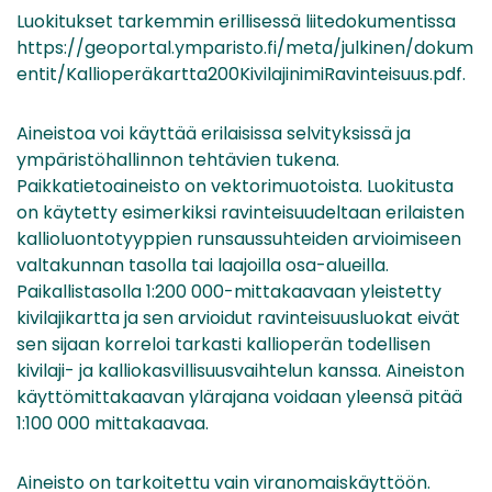
Luokitukset tarkemmin erillisessä liitedokumentissa
https://geoportal.ymparisto.fi/meta/julkinen/dokum
entit/Kallioperäkartta200KivilajinimiRavinteisuus.pdf.
Aineistoa voi käyttää erilaisissa selvityksissä ja
ympäristöhallinnon tehtävien tukena.
Paikkatietoaineisto on vektorimuotoista. Luokitusta
on käytetty esimerkiksi ravinteisuudeltaan erilaisten
kallioluontotyyppien runsaussuhteiden arvioimiseen
valtakunnan tasolla tai laajoilla osa-alueilla.
Paikallistasolla 1:200 000-mittakaavaan yleistetty
kivilajikartta ja sen arvioidut ravinteisuusluokat eivät
sen sijaan korreloi tarkasti kallioperän todellisen
kivilaji- ja kalliokasvillisuusvaihtelun kanssa. Aineiston
käyttömittakaavan ylärajana voidaan yleensä pitää
1:100 000 mittakaavaa.
Aineisto on tarkoitettu vain viranomaiskäyttöön.