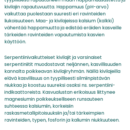
kivilajin rapautuvuutta. Happamuus (pH-arvo)
vaikuttaa puolestaan suuresti eri ravinteiden
liukoisuuteen. Maa- ja kivilajeissa kalsium (kalkki)
vähentää happamuutta ja edistää eräiden kasveille
tärkeiden ravinteiden vapautumista kasvien
käyttöön.
Serpentiinivaikutteiset kivilajit ja varsinaiset
serpentiniitit muodostavat neljännen, kasvillisuuden
kannalta poikkeavan kivilajiryhmän. Näillä kivilajeilla
elävä kasvillisuus on tyypillisesti silmiinpistävän
niukkaa ja koostuu suureksi osaksi ns. serpentiini-
indikaattoreista. Kasvualustan erikoisuus liittynee
magnesiumin poikkeukselliseen runsauteen
suhteessa kalsiumiin, korkeisiin
raskasmetallipitoisuuksiin ja/tai tärkeimpien
ravinteiden, typen, fosforin ja kaliumin niukkuuteen.