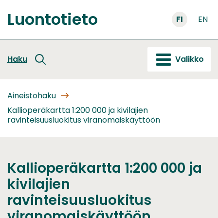
Siirry
Luontotieto
sisältöön
FI
EN
Etusivu
Haku
Valikko
Aineistohaku
Kallioperäkartta 1:200 000 ja kivilajien
ravinteisuusluokitus viranomaiskäyttöön
Kallioperäkartta 1:200 000 ja
kivilajien
ravinteisuusluokitus
viranomaiskäyttöön