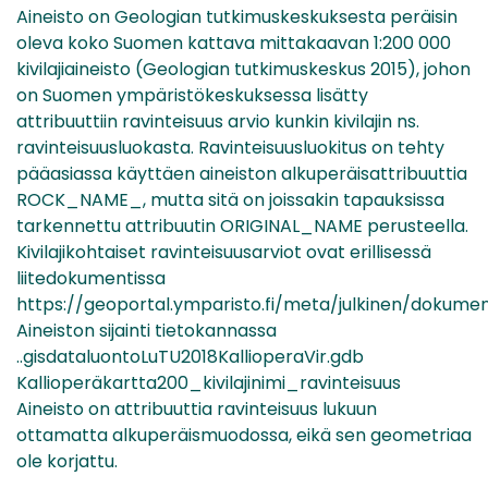
Aineisto on Geologian tutkimuskeskuksesta peräisin
oleva koko Suomen kattava mittakaavan 1:200 000
kivilajiaineisto (Geologian tutkimuskeskus 2015), johon
on Suomen ympäristökeskuksessa lisätty
attribuuttiin ravinteisuus arvio kunkin kivilajin ns.
ravinteisuusluokasta. Ravinteisuusluokitus on tehty
pääasiassa käyttäen aineiston alkuperäisattribuuttia
ROCK_NAME_, mutta sitä on joissakin tapauksissa
tarkennettu attribuutin ORIGINAL_NAME perusteella.
Kivilajikohtaiset ravinteisuusarviot ovat erillisessä
liitedokumentissa
https://geoportal.ymparisto.fi/meta/julkinen/dokumenti
Aineiston sijainti tietokannassa
..gisdataluontoLuTU2018KallioperaVir.gdb
Kallioperäkartta200_kivilajinimi_ravinteisuus
Aineisto on attribuuttia ravinteisuus lukuun
ottamatta alkuperäismuodossa, eikä sen geometriaa
ole korjattu.