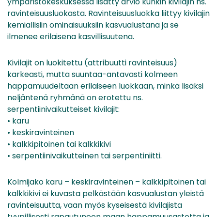
ympäristökeskuksessa lisätty arvio kunkin kivilajin ns.
ravinteisuusluokasta. Ravinteisuusluokka liittyy kivilajin
kemiallisiin ominaisuuksiin kasvualustana ja se
ilmenee erilaisena kasvillisuutena.
Kivilajit on luokitettu (attribuutti ravinteisuus)
karkeasti, mutta suuntaa-antavasti kolmeen
happamuudeltaan erilaiseen luokkaan, minkä lisäksi
neljäntenä ryhmänä on erotettu ns.
serpentiinivaikutteiset kivilajit:
• karu
• keskiravinteinen
• kalkkipitoinen tai kalkkikivi
• serpentiinivaikutteinen tai serpentiniitti.
Kolmijako karu – keskiravinteinen – kalkkipitoinen tai
kalkkikivi ei kuvasta pelkästään kasvualustan yleistä
ravinteisuutta, vaan myös kyseisestä kivilajista
tyypillisesti rapautuneen maan happamuusastetta ja