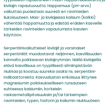
kivilajin rapautuvuutta. Happamuus (pH-arvo)
vaikuttaa puolestaan suuresti eri ravinteiden
liukoisuuteen. Maa- ja kivilajeissa kalsium (kalkki)
vähentää happamuutta ja edistää eräiden kasveille
tärkeiden ravinteiden vapautumista kasvien
käyttöön.
Serpentiinivaikutteiset kivilajit ja varsinaiset
serpentiniitit muodostavat neljännen, kasvillisuuden
kannalta poikkeavan kivilajiryhmän. Näillä kivilajeilla
elävä kasvillisuus on tyypillisesti silmiinpistävän
niukkaa ja koostuu suureksi osaksi ns. serpentiini-
indikaattoreista. Kasvualustan erikoisuus liittynee
magnesiumin poikkeukselliseen runsauteen
suhteessa kalsiumiin, korkeisiin
raskasmetallipitoisuuksiin ja/tai tärkeimpien
ravinteiden, typen, fosforin ja kaliumin niukkuuteen.