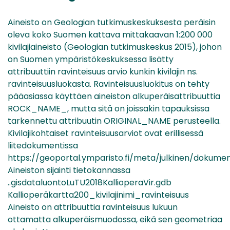
Aineisto on Geologian tutkimuskeskuksesta peräisin
oleva koko Suomen kattava mittakaavan 1:200 000
kivilajiaineisto (Geologian tutkimuskeskus 2015), johon
on Suomen ympäristökeskuksessa lisätty
attribuuttiin ravinteisuus arvio kunkin kivilajin ns.
ravinteisuusluokasta. Ravinteisuusluokitus on tehty
pääasiassa käyttäen aineiston alkuperäisattribuuttia
ROCK_NAME_, mutta sitä on joissakin tapauksissa
tarkennettu attribuutin ORIGINAL_NAME perusteella.
Kivilajikohtaiset ravinteisuusarviot ovat erillisessä
liitedokumentissa
https://geoportal.ymparisto.fi/meta/julkinen/dokumenti
Aineiston sijainti tietokannassa
..gisdataluontoLuTU2018KallioperaVir.gdb
Kallioperäkartta200_kivilajinimi_ravinteisuus
Aineisto on attribuuttia ravinteisuus lukuun
ottamatta alkuperäismuodossa, eikä sen geometriaa