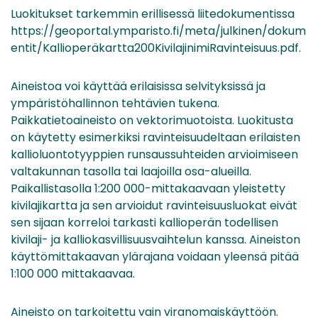
Luokitukset tarkemmin erillisessä liitedokumentissa
https://geoportal.ymparisto.fi/meta/julkinen/dokum
entit/Kallioperäkartta200KivilajinimiRavinteisuus.pdf.
Aineistoa voi käyttää erilaisissa selvityksissä ja
ympäristöhallinnon tehtävien tukena.
Paikkatietoaineisto on vektorimuotoista. Luokitusta
on käytetty esimerkiksi ravinteisuudeltaan erilaisten
kallioluontotyyppien runsaussuhteiden arvioimiseen
valtakunnan tasolla tai laajoilla osa-alueilla.
Paikallistasolla 1:200 000-mittakaavaan yleistetty
kivilajikartta ja sen arvioidut ravinteisuusluokat eivät
sen sijaan korreloi tarkasti kallioperän todellisen
kivilaji- ja kalliokasvillisuusvaihtelun kanssa. Aineiston
käyttömittakaavan ylärajana voidaan yleensä pitää
1:100 000 mittakaavaa.
Aineisto on tarkoitettu vain viranomaiskäyttöön.