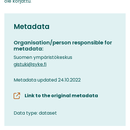
ole korjattu.
Metadata
Organisation/person responsible for
metadata:
Suomen ympäristökeskus
gistuki@syke.fi
Metadata updated 24.10.2022
Link to the original metadata
Data type: dataset