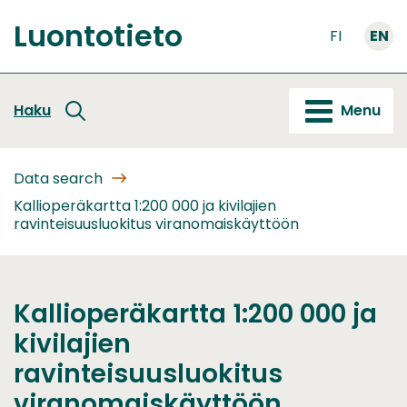
Go
Luontotieto
to
FI
EN
Front
content
page
Haku
Menu
Data search
Kallioperäkartta 1:200 000 ja kivilajien
ravinteisuusluokitus viranomaiskäyttöön
Kallioperäkartta 1:200 000 ja
kivilajien
ravinteisuusluokitus
viranomaiskäyttöön