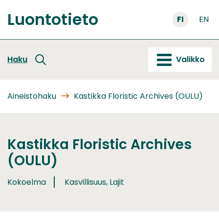
Siirry
Luontotieto
sisältöön
FI
EN
Etusivu
Haku
Valikko
Aineistohaku
Kastikka Floristic Archives (OULU)
Kastikka Floristic Archives
(OULU)
Kokoelma
Kasvillisuus, Lajit