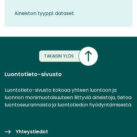
Aineiston tyyppi: dataset
TAKAISIN YLÖS
Luontotieto-sivusto
Luontotieto-sivusto kokoaa yhteen luontoon ja
luonnon monimuotoisuuteen liittyviä aineistoja, tietoa
luontoseurannoista ja luontotiedon hyödyntämisestä.
Yhteystiedot