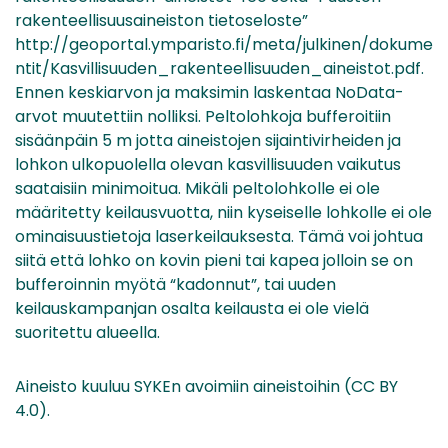
rakenteellisuusaineiston tietoseloste”
http://geoportal.ymparisto.fi/meta/julkinen/dokume
ntit/Kasvillisuuden_rakenteellisuuden_aineistot.pdf.
Ennen keskiarvon ja maksimin laskentaa NoData-
arvot muutettiin nolliksi. Peltolohkoja bufferoitiin
sisäänpäin 5 m jotta aineistojen sijaintivirheiden ja
lohkon ulkopuolella olevan kasvillisuuden vaikutus
saataisiin minimoitua. Mikäli peltolohkolle ei ole
määritetty keilausvuotta, niin kyseiselle lohkolle ei ole
ominaisuustietoja laserkeilauksesta. Tämä voi johtua
siitä että lohko on kovin pieni tai kapea jolloin se on
bufferoinnin myötä “kadonnut”, tai uuden
keilauskampanjan osalta keilausta ei ole vielä
suoritettu alueella.
Aineisto kuuluu SYKEn avoimiin aineistoihin (CC BY
4.0).