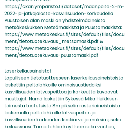
https://ckan.ymparisto.fi/dataset/maanpeite-2-m-
2022-ja-jatkojaloste-kasvillisuuden-korkeudella
Puustoisen alan maski on yhdistelmäaineisto
metsäkeskuksen Metsämaskista ja Puustomaskista:
https://www.metsakeskus.fi/sites/default/files/docu
ment/tietotuotekuvaus_metsamaski.pdf &
https://www.metsakeskus.fi/sites/default/files/docu
ment/tietotuotekuvaus-puustomaski.pdf
Laserkeilausaineistot:
Lopulliseen tietotuotteeseen laserkeilausaineistoista
laskettiin peltolohkoille ominaisuustiedoiksi
kasvillisuuden latvuspeittoa ja korkeutta kuvaavat
muuttujat. Nämä laskettiin Sykessä Mika Heikkisen
toimesta tuotetuista 8m pikselin rasteriaineistoista
laskemalla peltolohkoille latvuspeiton ja
kasvillisuuden korkeuden keskiarvo ja maksimi, sekä
keilausvuosi. Tämä tehtiin käyttäen sekä vanhaa,