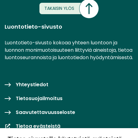
TAKAISIN YLÖS
Luontotieto-sivusto
Luontotieto-sivusto kokoaa yhteen luontoon ja
luonnon monimuotoisuuteen liittyviä aineistoja, tietoa
luontoseurannoista ja luontotiedon hyödyntämisestä.
Yhteystiedot
Tietosuojailmoitus
Saavutettavuusseloste
Tietoa evästeistä