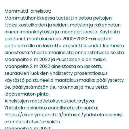
Mammutti-aineistot:
Mammuttihankkeessa tuotettiin tietoa peltojen
lisäksi kosteikoiden ja soiden, metsien ja rakennetun
alueen maankäytöstä ja maanpeitteestä. Käytöstä
poistunut maatalousmaa 2000-2020 -aineiston
peltolohkoille on laskettu prosenttiosuudet kolmesta
aineistosta: Yhdistelmäaineisto ennallistetuista soista,
Maanpeite 2 m 2022 ja Puustoisen alan maski.
Maanpeite 2 m 2022 aineistosta on laskettu
seuraavien luokkien yhdistetty prosenttiosuus
käytöstä poistuneella maatalousmaalla: päällystetty
tie, päällystämätön tie, rakennus ja muu vettä
läpäisemätön pinta.
Aineistojen metatietokuvaukset löytyvä:
Yhdistelmäaineisto ennallistetuista soista:
https://ckan.ymparisto.fi/dataset/yhdistelmaaineist
o-ennallistetuista-soista
Maanpeite 2 m 2022: