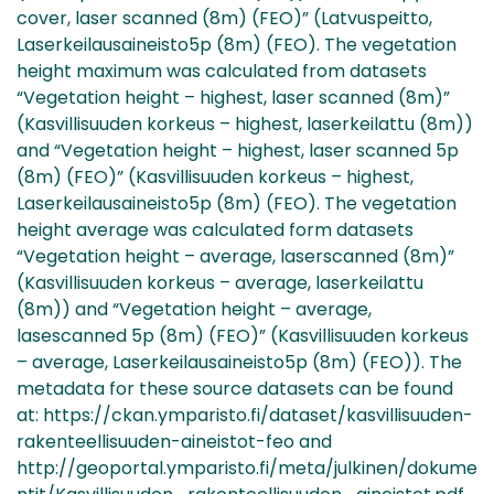
cover, laser scanned (8m) (FEO)” (Latvuspeitto,
Laserkeilausaineisto5p (8m) (FEO). The vegetation
height maximum was calculated from datasets
“Vegetation height – highest, laser scanned (8m)”
(Kasvillisuuden korkeus – highest, laserkeilattu (8m))
and “Vegetation height – highest, laser scanned 5p
(8m) (FEO)” (Kasvillisuuden korkeus – highest,
Laserkeilausaineisto5p (8m) (FEO). The vegetation
height average was calculated form datasets
“Vegetation height – average, laserscanned (8m)”
(Kasvillisuuden korkeus – average, laserkeilattu
(8m)) and “Vegetation height – average,
lasescanned 5p (8m) (FEO)” (Kasvillisuuden korkeus
– average, Laserkeilausaineisto5p (8m) (FEO)). The
metadata for these source datasets can be found
at: https://ckan.ymparisto.fi/dataset/kasvillisuuden-
rakenteellisuuden-aineistot-feo and
http://geoportal.ymparisto.fi/meta/julkinen/dokume