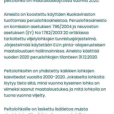
peltolohko on maatalouskäytössä vuonna 2020.
Aineisto on koostettu käyttäen Ruokaviraston
tuottamaa peruslohkoaineistoa. Peruslohkoaineisto
on komission asetuksen 796/2004 ja neuvoston
asetuksen (EY) N:o 1782/2003 20 artiklassa
tarkoitettu viljelylohkojen tunnistusjärjestelmä.
Järjestelmää käytetään EU:n pinta-alaperusteisen
maataloustuen hallinnoinnissa. Aineisto käsittää
vuoden 2020 peruslohkojen tilanteen 31.12.2020.
Peltolohkoihin on yhdistetty kaikkien lohkojen
kasvitiedot vuosilta 2000-2020. Jokaiselta lohkolta
löytyy tieto siitä, minä vuonna kyseinen lohko on
viimeksi saanut maataloustukea, ja mitä lohkolla on
tuona vuonna viljelty.
Peltolohkoille on laskettu lisätietoa muista