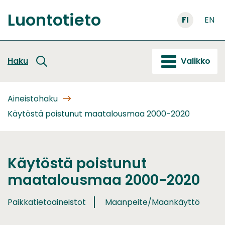
Siirry
Luontotieto
sisältöön
FI
EN
Etusivu
Haku
Valikko
Aineistohaku
Käytöstä poistunut maatalousmaa 2000-2020
Käytöstä poistunut
maatalousmaa 2000-2020
Paikkatietoaineistot
Maanpeite/Maankäyttö