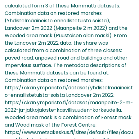
calculated form 3 of these Mammutti datasets:
Combination data on restored marshes
(Yhdistelmäaineisto ennallistetuista soista),
Landcover 2m 2022 (Maanpeite 2 m 2022) and the
Wooded area mask (Puustoisen alan maski). From
the Lancover 2m 2022 data, the share was
calculated from a combination of three classes:
paved road, unpaved road and buildings and other
impervious surface. The metadata descriptions of
these Mammutti datasets can be found at:
Combination data on restored marshes:
https://ckan.ymparisto.fi/dataset/yhdistelmaaineist
o-ennallistetuista-soista Landcover 2m 2022:
https://ckan.ymparisto.fi/dataset/maanpeite-2-m-
2022-ja-jatkojaloste-kasvillisuuden-korkeudella.
Wooded area mask is a combination of Forest mask
and Wood mask of the Forest Centre:
https://www.metsakeskus.fi/sites/default/files/docu