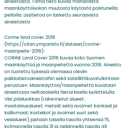
aineistoista. Tämä tieto kuvaa mahdollista
maankäyttöluokan muutosta käytöstä poistuneilla
pelloilla. Lisätietoa on laskettu seuraavista
aineistoista:
Corine land cover 2018
(https://ckan.ymparisto.fi/dataset/corine-
maanpeite-2018):
CORINE Land Cover 2018 kuvaa koko Suomen
maankäyttöä ja maanpeitettä vuonna 2018. Aineisto
on tuotettu Sykessä olemassa oleviin
paikkatietoaineistoihin sekä satelliittikuvatulkintaan
perustuen. Maankäyttöä/maanpeitettä kuvataan
aineistossa nelitasoisella hierarkisella luokittelulla.
Viisi pääluokkaa (rakennetut alueet;
maatalousalueet; metsät sekä avoimet kankaat ja
kalliomaat; kosteikot ja avoimet suot sekä
vesialueet) jaetaan toisella tasolla yhteensä 15,
kolmannella tasolla 31 ja neljännellä tasolla 49