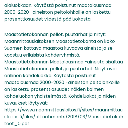
alaluokkaan. Käytöstä poistunut maatalousmaa
2000-2020 -aineiston peltolohkoille on laskettu
prosenttiosuudet viidestä pääluokasta.
Maastotietokannan pellot, puutarhat ja niityt:
Maanmittauslaitoksen Maastotietokanta on koko
Suomen kattava maastoa kuvaava aineisto ja se
koostuu erilaisista kohderyhmistä.
Maastotietokannan Maatalousmaa -aineisto sisältää
Maastotietokannan pellot, ja puutarhat. Niityt ovat
erillinen kohdeluokka. Käytöstä poistunut
maatalousmaa 2000-2020 -aineiston peltolohkoille
on laskettu prosenttiosuudet näiden kolmen
kohdeluokan yhdistelmästä. Kohdeluokat ja niiden
kuvaukset löytyvät:
https://www.maanmittauslaitos.fi/sites/maanmittau
slaitos.fi/files/attachments/2018/03/Maastotietokoh
teet_0.pdf