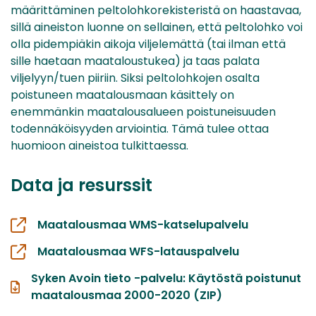
määrittäminen peltolohkorekisteristä on haastavaa,
sillä aineiston luonne on sellainen, että peltolohko voi
olla pidempiäkin aikoja viljelemättä (tai ilman että
sille haetaan maataloustukea) ja taas palata
viljelyyn/tuen piiriin. Siksi peltolohkojen osalta
poistuneen maatalousmaan käsittely on
enemmänkin maatalousalueen poistuneisuuden
todennäköisyyden arviointia. Tämä tulee ottaa
huomioon aineistoa tulkittaessa.
Data ja resurssit
Maatalousmaa WMS-katselupalvelu
Maatalousmaa WFS-latauspalvelu
Syken Avoin tieto -palvelu: Käytöstä poistunut
maatalousmaa 2000-2020 (ZIP)