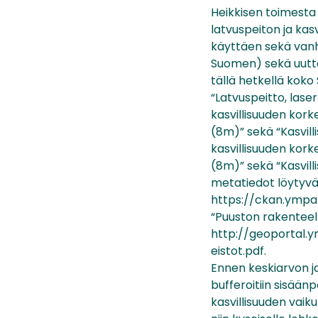
Heikkisen toimesta 
latvuspeiton ja kas
käyttäen sekä vanha
Suomen) sekä uutta
tällä hetkellä koko
“Latvuspeitto, lase
kasvillisuuden kork
(8m)” sekä “Kasvill
kasvillisuuden kork
(8m)” sekä “Kasvill
metatiedot löytyvät
https://ckan.ympar
“Puuston rakenteell
http://geoportal.y
eistot.pdf.
Ennen keskiarvon j
bufferoitiin sisäänp
kasvillisuuden vaiku