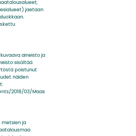
 maatalousalueet;
esialueet) jaetaan
laluokkaan.
askettu
uvaava aineisto ja
eisto sisältää
ytöstä poistunut
uudet näiden
t:
ments/2018/03/Maas
, metsien ja
maatalousmaa