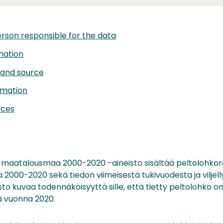
rson responsible for the data
mation
 and source
rmation
rces
 maatalousmaa 2000-2020 -aineisto sisältää peltolohkore
 2000-2020 sekä tiedon viimeisestä tukivuodesta ja viljelly
isto kuvaa todennäköisyyttä sille, että tietty peltolohko o
 vuonna 2020.