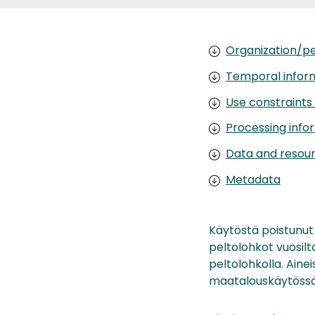
Organization/pe
Temporal infor
Use constraints
Processing info
Data and resou
Metadata
Käytöstä poistunut
peltolohkot vuosilta
peltolohkolla. Aine
maatalouskäytössä