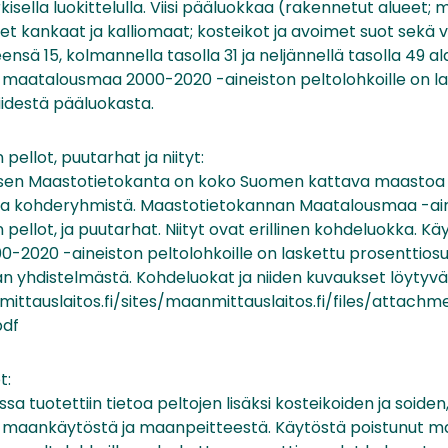
rkisella luokittelulla. Viisi pääluokkaa (rakennetut alueet;
t kankaat ja kalliomaat; kosteikot ja avoimet suot sekä v
eensä 15, kolmannella tasolla 31 ja neljännellä tasolla 49 a
 maatalousmaa 2000-2020 -aineiston peltolohkoille on l
iidestä pääluokasta.
ellot, puutarhat ja niityt:
sen Maastotietokanta on koko Suomen kattava maastoa k
ista kohderyhmistä. Maastotietokannan Maatalousmaa -ain
ellot, ja puutarhat. Niityt ovat erillinen kohdeluokka. Kä
2020 -aineiston peltolohkoille on laskettu prosenttios
 yhdistelmästä. Kohdeluokat ja niiden kuvaukset löytyvä
ttauslaitos.fi/sites/maanmittauslaitos.fi/files/attach
pdf
t:
tuotettiin tietoa peltojen lisäksi kosteikoiden ja soiden
 maankäytöstä ja maanpeitteestä. Käytöstä poistunut 