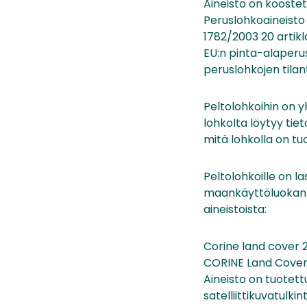
Aineisto on kooste
Peruslohkoaineisto
1782/2003 20 artikl
EU:n pinta-alaperu
peruslohkojen tilan
Peltolohkoihin on y
lohkolta löytyy tie
mitä lohkolla on tuo
Peltolohkoille on l
maankäyttöluokan mu
aineistoista:
Corine land cover 
CORINE Land Cover
Aineisto on tuotett
satelliittikuvatul