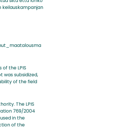
htua siitä että lohko
den keilauskampanjan
tunut_maatalousma
 of the LPIS
t was subsidized,
ility of the field
hority. The LPIS
ulation 769/2004
 used in the
tion of the