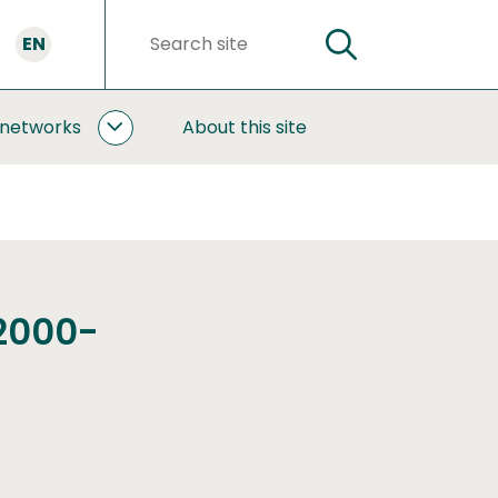
EN
SEARCH
Search
words
 networks
About this site
COOPERATION
AND
NETWORKS
SUBPAGES
2000-