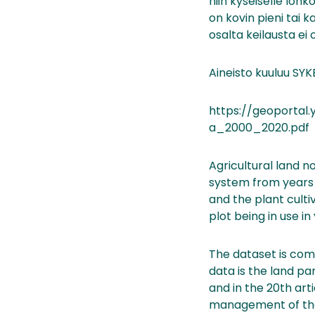
niin kyseiselle lohk
on kovin pieni tai 
osalta keilausta ei o
Aineisto kuuluu SYKE
https://geoportal
a_2000_2020.pdf
Agricultural land n
system from years 2
and the plant culti
plot being in use in
The dataset is comp
data is the land pa
and in the 20th art
management of the 