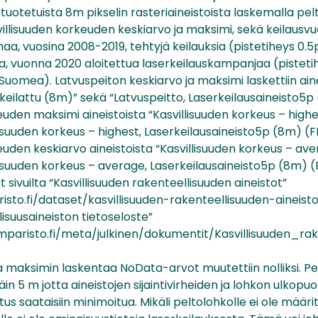
tuotetuista 8m pikselin rasteriaineistoista laskemalla pelt
villisuuden korkeuden keskiarvo ja maksimi, sekä keilausvu
a, vuosina 2008-2019, tehtyjä keilauksia (pistetiheys 0.
, vuonna 2020 aloitettua laserkeilauskampanjaa (pisteti
 Suomea). Latvuspeiton keskiarvo ja maksimi laskettiin ain
rkeilattu (8m)” sekä “Latvuspeitto, Laserkeilausaineisto5p
euden maksimi aineistoista “Kasvillisuuden korkeus – highes
isuuden korkeus – highest, Laserkeilausaineisto5p (8m) (F
euden keskiarvo aineistoista “Kasvillisuuden korkeus – ave
isuuden korkeus – average, Laserkeilausaineisto5p (8m) (F
 sivuilta “Kasvillisuuden rakenteellisuuden aineistot”
isto.fi/dataset/kasvillisuuden-rakenteellisuuden-aineist
isuusaineiston tietoseloste”
mparisto.fi/meta/julkinen/dokumentit/Kasvillisuuden_ra
a maksimin laskentaa NoData-arvot muutettiin nolliksi. Pe
äin 5 m jotta aineistojen sijaintivirheiden ja lohkon ulkopuo
tus saataisiin minimoitua. Mikäli peltolohkolle ei ole määri