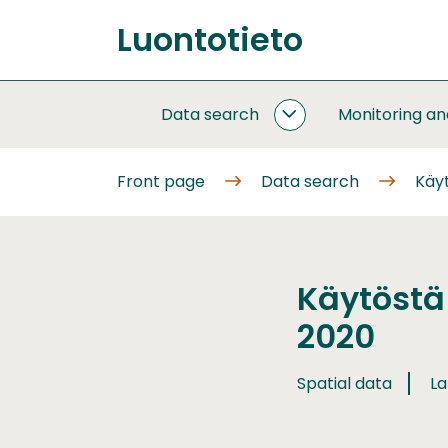
Go
Luontotieto
to
Front
content
page
Data search
Monitoring a
DATA
SEARCH
SUBPAGES
Front page
Data search
Käy
Käytöstä
2020
Spatial data
La