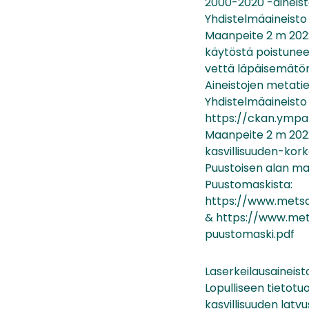
2000-2020 -aineisto
Yhdistelmäaineisto 
Maanpeite 2 m 2022
käytöstä poistuneel
vettä läpäisemätön
Aineistojen metati
Yhdistelmäaineisto 
https://ckan.ympar
Maanpeite 2 m 202
kasvillisuuden-kor
Puustoisen alan ma
Puustomaskista:
https://www.metsa
& https://www.mets
puustomaski.pdf
Laserkeilausaineisto
Lopulliseen tietotu
kasvillisuuden latv