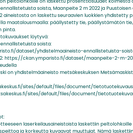
n peltolohkoille on laskettu prosenttiosuudet kolmesta a
ennallistetuista soista, Maanpeite 2 m 2022 ja Puustoisen 
 aineistosta on laskettu seuraavien luokkien yhdistetty 
la maatalousmaalla: päällystetty tie, päällystämätön tie
 pinta.
etokuvaukset löytyvä:
ennallistetuista soista:
isto.fi/dataset/yhdistelmaaineisto-ennallistetuista-sois
2: https://ckan.ymparisto.fi/dataset/maanpeite-2-m-202
keudella
ski on yhdistelmäaineisto metsäkeskuksen Metsämaskist
keskus.fi/sites/default/files/document/tietotuotekuva
akeskus.fi/sites/default/files/document/tietotuotekuv
t:
otteeseen laserkeilausaineistoista laskettiin peltolohkoille
uspeittoa ja korkeutta kuvaavat muuttujat. Nämä laskettii