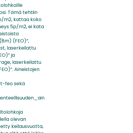
olohkoille
osi. Tämä tehtiin
5p/m2, kattaa koko
heys 5p/m2, ei kata
eistoista
 (8m) (FEO)”,
t, laserkeilattu
EO)” ja
rage, laserkeilattu
EO)”. Aineistojen
ot-feo sekä
kenteellisuuden_ain
ltolohkoja
lella olevan
tetty keilausvuotta,