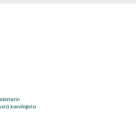
kisterin
stä kasvilajista
n