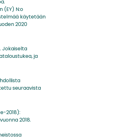
a.
n (EY) N:o
jestelmää käytetään
vuoden 2020
. Jokaiselta
ataloustukea, ja
hdollista
kettu seuraavista
e-2018):
vuonna 2018.
neistossa