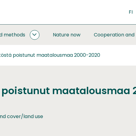
FI
nd methods
Nature now
Cooperation and
MONITORING
AND
METHODS
töstä poistunut maatalousmaa 2000-2020
SUBPAGES
 poistunut maatalousmaa 
nd cover/land use