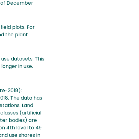
st of December
ield plots. For
nd the plant
 use datasets. This
longer in use.
te-2018):
2018. The data has
etations. Land
lasses (artificial
ater bodies) are
on 4th level to 49
and use shares in