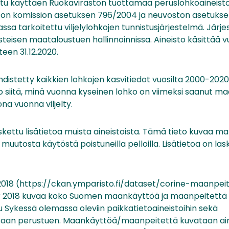
ttu käyttäen Ruokaviraston tuottamaa peruslohkoaineisto
 on komission asetuksen 796/2004 ja neuvoston asetukse
assa tarkoitettu viljelylohkojen tunnistusjärjestelmä. Jär
steisen maataloustuen hallinnoinnissa. Aineisto käsittää 
teen 31.12.2020.
hdistetty kaikkien lohkojen kasvitiedot vuosilta 2000-2020
to siitä, minä vuonna kyseinen lohko on viimeksi saanut ma
na vuonna viljelty.
askettu lisätietoa muista aineistoista. Tämä tieto kuvaa ma
utosta käytöstä poistuneilla pelloilla. Lisätietoa on las
2018 (https://ckan.ymparisto.fi/dataset/corine-maanpeit
 2018 kuvaa koko Suomen maankäyttöä ja maanpeitettä 
u Sykessä olemassa oleviin paikkatietoaineistoihin sekä
kintaan perustuen. Maankäyttöä/maanpeitettä kuvataan ai