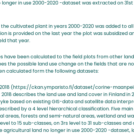
no longer in use 2000-2020 -dataset was extracted on 31
the cultivated plant in years 2000-2020 was added to all f
ion is provided on the last year the plot was subsidized a
eld that year.
es have been calculated to the field plots from other land
es the possible land use change on the fields that are no 
en calculated form the following datasets:
2018 (https://ckan.ymparisto.fi/dataset/corine-maanpei
018 describes the land use and land cover in Finland in 
ke based on existing GIS-data and satellite data interpr
scribed by a 4 level hierarchical classification. Five main c
ral areas, forests and semi-natural areas, wetland and w
level to 15 sub-classes, on 3rs level to 31 sub-classes and 
e agricultural land no longer in use 2000-2020 -dataset, l