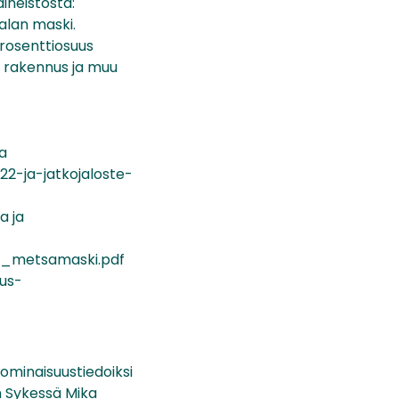
ineistosta:
alan maski.
prosenttiosuus
, rakennus ja muu
ta
2-ja-jatkojaloste-
a ja
us_metsamaski.pdf
aus-
 ominaisuustiedoiksi
n Sykessä Mika