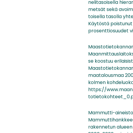
nelitasoisella hiera
metsät sekä avoime
toisella tasolla yht
Käytöstä poistunut
prosenttiosuudet v
Maastotietokannan p
Maanmittauslaitok
se koostuu erilais
Maastotietokannan p
maatalousmaa 2000-
kolmen kohdeluokan
https://www.maanmi
totietokohteet_0.
Mammutti-aineisto
Mammuttihankkeessa 
rakennetun alueen