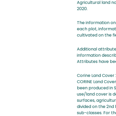
Agricultural land 
2020.
The information on 
each plot, informat
cultivated on the fi
Additional attribut
information describ
Attributes have be
Corine Land Cover 
CORINE Land Cover 2
been produced in Sy
use/land cover is de
surfaces, agricultu
divided on the 2nd 
sub-classes. For th