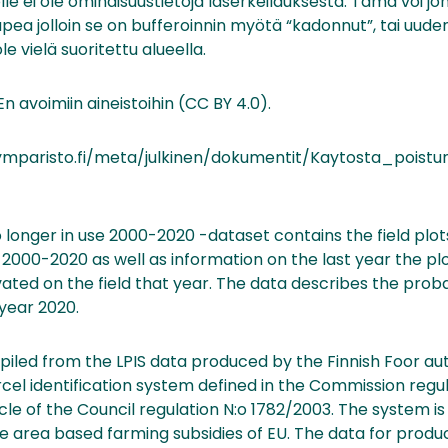
olle ei ole ominaisuustietoja laserkeilauksesta. Tämä voi jo
kapea jolloin se on bufferoinnin myötä “kadonnut”, tai uu
le vielä suoritettu alueella.
n avoimiin aineistoihin (CC BY 4.0).
.ymparisto.fi/meta/julkinen/dokumentit/Kaytosta_pois
o longer in use 2000-2020 -dataset contains the field plots
000-2020 as well as information on the last year the plo
vated on the field that year. The data describes the probab
 year 2020.
iled from the LPIS data produced by the Finnish Foor aut
rcel identification system defined in the Commission reg
icle of the Council regulation N:o 1782/2003. The system is
area based farming subsidies of EU. The data for produc