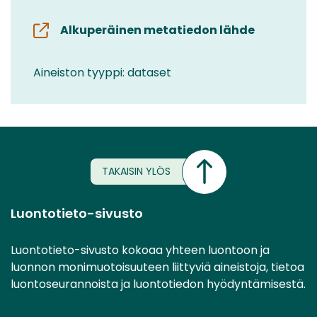
Alkuperäinen metatiedon lähde
Aineiston tyyppi: dataset
TAKAISIN YLÖS
Luontotieto-sivusto
Luontotieto-sivusto kokoaa yhteen luontoon ja
luonnon monimuotoisuuteen liittyviä aineistoja, tietoa
luontoseurannoista ja luontotiedon hyödyntämisestä.