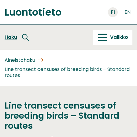
Siirry
Luontotieto
sisältöön
FI
EN
Etusivu
Haku
Valikko
Aineistohaku
Line transect censuses of breeding birds – Standard
routes
Line transect censuses of
breeding birds – Standard
routes