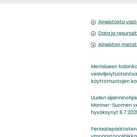
Aineistosta vas
Data ja resurssit
Aineiston metat
Merialueen kalanka
vesiviljelytuotanto
käyttömuotojen kann
Uuden sijainninohj
Manner-Suomen vesi
hyväksynyt 8.7.2021 
Periaatepäätösten t
ympäristöpolitiikkaa