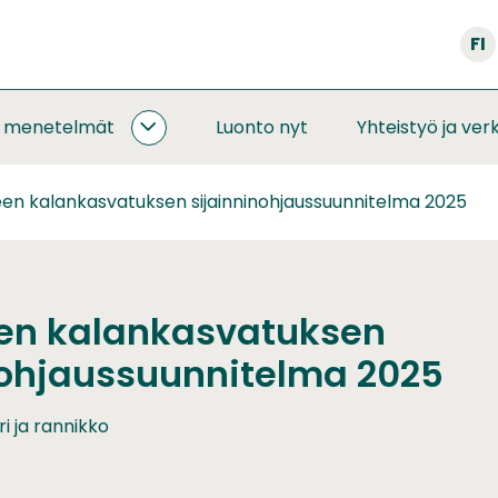
FI
a menetelmät
Luonto nyt
Yhteistyö ja ver
SEURANNAT
JA
MENETELMÄT
een kalankasvatuksen sijainninohjaussuunnitelma 2025
ALASIVUT
en kalankasvatuksen
nohjaussuunnitelma 2025
i ja rannikko