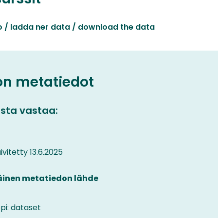
o / ladda ner data / download the data
on metatiedot
sta vastaa:
vitetty 13.6.2025
äinen metatiedon lähde
pi: dataset