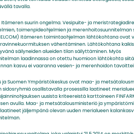
ävällä tavalla.
Itämeren suurin ongelma. Vesipuite- ja meristrategiadire
elmien, toimenpideohjelmien ja merenhoitosuunnitelman
HELCOM) Itämeren toimintaohjelman lähtökohtana ovat ves
ravinnekuormituksen vähentäminen. Lähtökohtana kaikiss
vänä säilyneiden alueiden tilan säilyttäminen. Myös
nitelman laadinnassa on otettu huomioon lähtökohta siitä
nnan kasvu ei vaaranna vesien- ja merenhoidon tavoitte
 ja Suomen Ympäristökeskus ovat maa- ja metsätalousmi
an sidosryhmiä osallistavalla prosessilla laatineet merialue
ijainninohjauksen uusista kriteereistä karttoineen FINFA
sen avulla. Maa- ja metsätalousministeriö ja ympäristömi
laatineet jäljempänä olevan uuden merialueen kalankas
nitelman.
inohjaussuunnitelma, joka valmistui 21.5.2014 on merkittäv