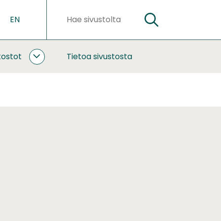
EN
HAE
Hakusanat
kostot
Tietoa sivustosta
YHTEISTYÖ
JA
VERKOSTOT
ALASIVUT