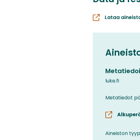
Lataa aineist
Aineist
Metatiedoi
luke.fi
Metatiedot päi
Alkuper
Aineiston tyyp