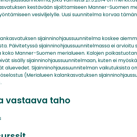
asvatuksen kestävään sijoittamiseen Manner-Suomen mer
öntämiseen vesiviljelylle. Uusi suunnitelma korvaa täm
lankasvatuksen sijainninohjaussuunnitelma koskee aiemm
ta. Päivitetyssä sijainninohjaussuunnitelmassa ei arvioitu s
a koko Manner-Suomen merialueen. Kalojen poikastuotan
 eivät sisälly sijainninohjaussuunnitelmaan, kuten ei my
t aluevedet. Sijainninohjaussuunnitelman vaikutuksista on
selostus (Merialueen kalankasvatuksen sijainninohjauss
.
ta vastaava taho
s
surssit