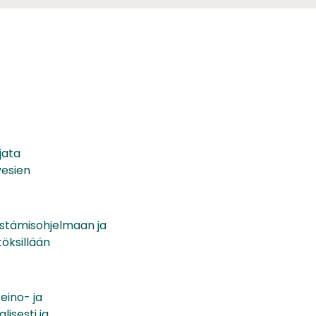
jata
vesien
istämisohjelmaan ja
öksillään
eino- ja
lisesti ja