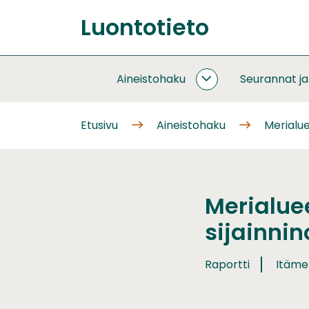
Siirry
Luontotieto
sisältöön
Etusivu
Aineistohaku
Seurannat j
AINEISTOHAKU
ALASIVUT
Etusivu
Aineistohaku
Merialu
Merialue
sijainni
Raportti
Itämer