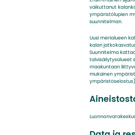
vaikuttanut kalank
ympäristölupien my
suunnitelman.
Uusi merialueen ka
kalan jatkokasvatus
Suunnitelma katta
talvisäilytysalueet
maakuntaan liittyvä
mukainen ympäristö
ympäristöselostus)
Aineistos
Luonnonvarakesku
Data ja re