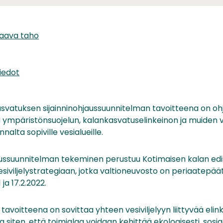
taava taho
iedot
svatuksen sijainninohjaussuunnitelman tavoitteena on oh
a ympäristönsuojelun, kalankasvatuselinkeinon ja muiden 
alta sopiville vesialueille.
aussuunnitelman tekeminen perustuu Kotimaisen kalan ed
viljelystrategiaan, jotka valtioneuvosto on periaatepäät
ja 17.2.2022.
avoitteena on sovittaa yhteen vesiviljelyyn liittyvää elink
 siten, että toimialaa voidaan kehittää ekologisesti, sosiaa