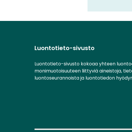
Luontotieto-sivusto
Luontotieto-sivusto kokoaa yhteen luonto
monimuotoisuuteen liittyviä aineistoja, tie
luontoseurannoista ja luontotiedon hyödy