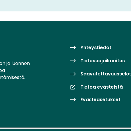
Yhteystiedot
Tietosuojailmoitus
on ja luonnon
toa
Saavutettavuusselo
ntämisestä.
Tietoa evästeistä
Evästeasetukset