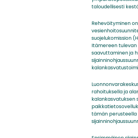
taloudellisesti kest
Rehevöityminen on 
vesienhoitosuunnit
suojelukomission (
Itämereen tulevan 
saavuttaminen ja hy
sijainninohjaussuun
kalankasvatustoimi
Luonnonvarakeskus
rahoituksella ja al
kalankasvatuksen s
paikkatietosovelluk
tämän perusteella 
sijainninohjaussuun
Ensimmäinen sijainn