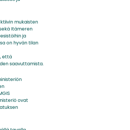
ktiivin mukaisten
 sekä Itämeren
istöihin ja
a on hyvän tilan
, että
iden saavuttamista.
nisteriön
en
RMGIS
nisteriö ovat
vatuksen
ällä tavalla