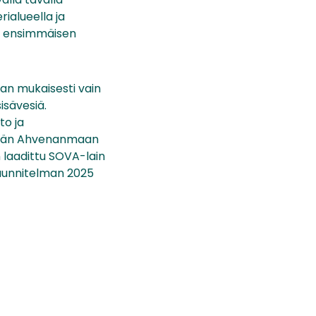
ialueella ja
än ensimmäisen
an mukaisesti vain
isävesiä.
to ja
öskään Ahvenanmaan
 laadittu SOVA-lain
uunnitelman 2025