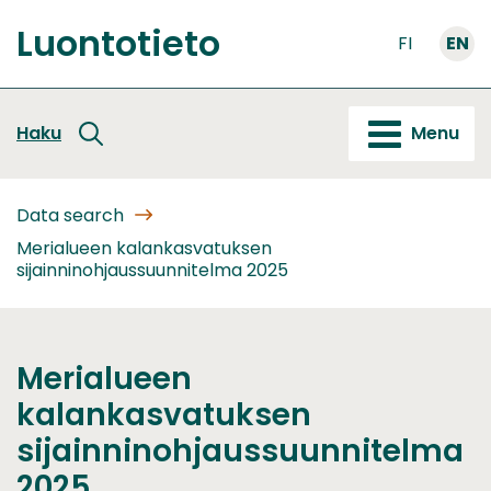
Go
Luontotieto
to
FI
EN
Front
content
page
Haku
Menu
Data search
Merialueen kalankasvatuksen
sijainninohjaussuunnitelma 2025
Merialueen
kalankasvatuksen
sijainninohjaussuunnitelma
2025