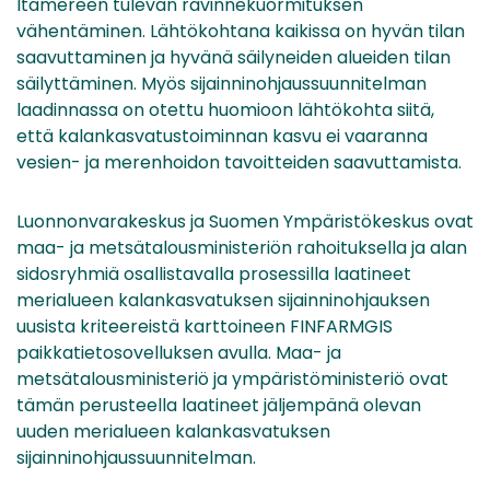
Itämereen tulevan ravinnekuormituksen
vähentäminen. Lähtökohtana kaikissa on hyvän tilan
saavuttaminen ja hyvänä säilyneiden alueiden tilan
säilyttäminen. Myös sijainninohjaussuunnitelman
laadinnassa on otettu huomioon lähtökohta siitä,
että kalankasvatustoiminnan kasvu ei vaaranna
vesien- ja merenhoidon tavoitteiden saavuttamista.
Luonnonvarakeskus ja Suomen Ympäristökeskus ovat
maa- ja metsätalousministeriön rahoituksella ja alan
sidosryhmiä osallistavalla prosessilla laatineet
merialueen kalankasvatuksen sijainninohjauksen
uusista kriteereistä karttoineen FINFARMGIS
paikkatietosovelluksen avulla. Maa- ja
metsätalousministeriö ja ympäristöministeriö ovat
tämän perusteella laatineet jäljempänä olevan
uuden merialueen kalankasvatuksen
sijainninohjaussuunnitelman.