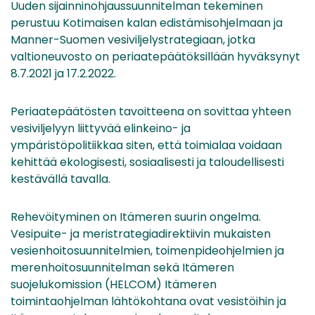
Uuden sijainninohjaussuunnitelman tekeminen
perustuu Kotimaisen kalan edistämisohjelmaan ja
Manner-Suomen vesiviljelystrategiaan, jotka
valtioneuvosto on periaatepäätöksillään hyväksynyt
8.7.2021 ja 17.2.2022.
Periaatepäätösten tavoitteena on sovittaa yhteen
vesiviljelyyn liittyvää elinkeino- ja
ympäristöpolitiikkaa siten, että toimialaa voidaan
kehittää ekologisesti, sosiaalisesti ja taloudellisesti
kestävällä tavalla.
Rehevöityminen on Itämeren suurin ongelma.
Vesipuite- ja meristrategiadirektiivin mukaisten
vesienhoitosuunnitelmien, toimenpideohjelmien ja
merenhoitosuunnitelman sekä Itämeren
suojelukomission (HELCOM) Itämeren
toimintaohjelman lähtökohtana ovat vesistöihin ja