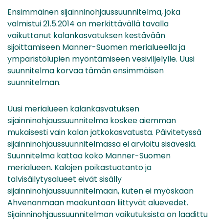
Ensimmäinen sijainninohjaussuunnitelma, joka
valmistui 21.5.2014 on merkittävällä tavalla
vaikuttanut kalankasvatuksen kestävään
sijoittamiseen Manner-Suomen merialueella ja
ympäristölupien myöntämiseen vesiviljelylle. Uusi
suunnitelma korvaa tämän ensimmäisen
suunnitelman.
Uusi merialueen kalankasvatuksen
sijainninohjaussuunnitelma koskee aiemman
mukaisesti vain kalan jatkokasvatusta. Päivitetyssä
sijainninohjaussuunnitelmassa ei arvioitu sisävesiä.
Suunnitelma kattaa koko Manner-Suomen
merialueen. Kalojen poikastuotanto ja
talvisäilytysalueet eivät sisälly
sijainninohjaussuunnitelmaan, kuten ei myöskään
Ahvenanmaan maakuntaan liittyvät aluevedet.
Sijainninohjaussuunnitelman vaikutuksista on laadittu