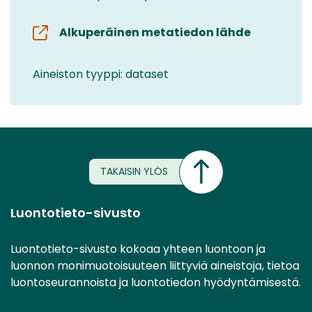
Alkuperäinen metatiedon lähde
Aineiston tyyppi: dataset
TAKAISIN YLÖS
Luontotieto-sivusto
Luontotieto-sivusto kokoaa yhteen luontoon ja
luonnon monimuotoisuuteen liittyviä aineistoja, tietoa
luontoseurannoista ja luontotiedon hyödyntämisestä.