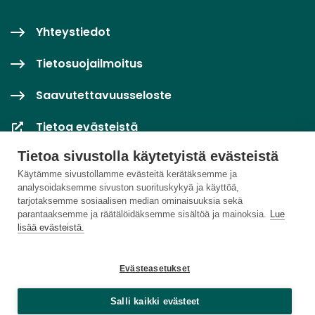
Yhteystiedot
Tietosuojailmoitus
Saavutettavuusseloste
Tietoa evästeistä
Tietoa sivustolla käytetyistä evästeistä
Evästeasetukset
Käytämme sivustollamme evästeitä kerätäksemme ja
analysoidaksemme sivuston suorituskykyä ja käyttöä,
tarjotaksemme sosiaalisen median ominaisuuksia sekä
parantaaksemme ja räätälöidäksemme sisältöä ja mainoksia.
Lue
lisää evästeistä.
Evästeasetukset
Salli kaikki evästeet