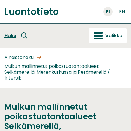
Siirry
Luontotieto
sisältöön
FI
EN
Etusivu
Haku
Valikko
Aineistohaku
Muikun mallinnetut poikastuotantoalueet
Selkämerellä, Merenkurkussa ja Perämerellä /
Intersik
Muikun mallinnetut
poikastuotantoalueet
Selkämerellä,