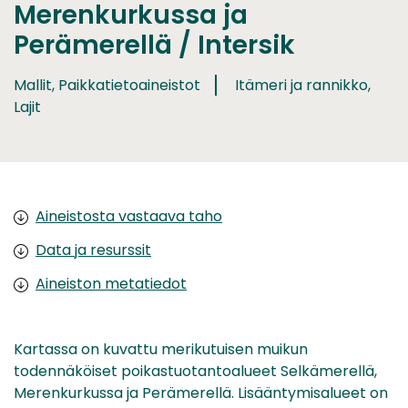
Merenkurkussa ja
Perämerellä / Intersik
Mallit, Paikkatietoaineistot
Itämeri ja rannikko,
Lajit
Aineistosta vastaava taho
Data ja resurssit
Aineiston metatiedot
Kartassa on kuvattu merikutuisen muikun
todennäköiset poikastuotantoalueet Selkämerellä,
Merenkurkussa ja Perämerellä. Lisääntymisalueet on