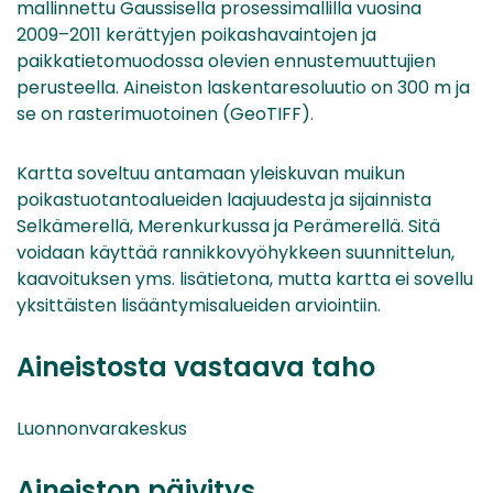
mallinnettu Gaussisella prosessimallilla vuosina
2009–2011 kerättyjen poikashavaintojen ja
paikkatietomuodossa olevien ennustemuuttujien
perusteella. Aineiston laskentaresoluutio on 300 m ja
se on rasterimuotoinen (GeoTIFF).
Kartta soveltuu antamaan yleiskuvan muikun
poikastuotantoalueiden laajuudesta ja sijainnista
Selkämerellä, Merenkurkussa ja Perämerellä. Sitä
voidaan käyttää rannikkovyöhykkeen suunnittelun,
kaavoituksen yms. lisätietona, mutta kartta ei sovellu
yksittäisten lisääntymisalueiden arviointiin.
Aineistosta vastaava taho
Luonnonvarakeskus
Aineiston päivitys