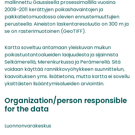
mallinnettu Gaussisella prosessimallilla vuosina
2009–2011 kerättyjen poikashavaintojen ja
paikkatietomuodossa olevien ennustemuuttujien
perusteella. Aineiston laskentaresoluutio on 300 m ja
se on rasterimuotoinen (GeoTIFF).
Kartta soveltuu antamaan yleiskuvan muikun
poikastuotantoalueiden laajuudesta ja sijainnista
Selkämerellä, Merenkurkussa ja Perämerellä. Sitä
voidaan käyttää rannikkovyöhykkeen suunnittelun,
kaavoituksen yms. lisätietona, mutta kartta ei sovellu
yksittäisten lisääntymisalueiden arviointiin.
Organization/person responsible
for the data
Luonnonvarakeskus