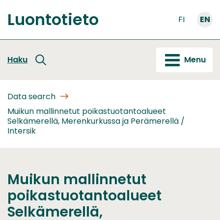
Go
Luontotieto
to
FI
EN
Front
content
page
Haku
Menu
Data search
Muikun mallinnetut poikastuotantoalueet
Selkämerellä, Merenkurkussa ja Perämerellä /
Intersik
Muikun mallinnetut
poikastuotantoalueet
Selkämerellä,