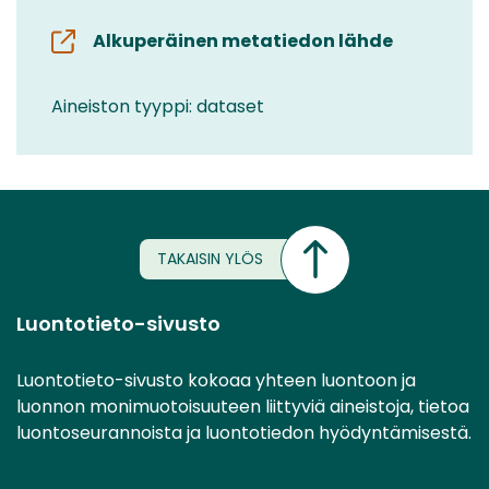
Alkuperäinen metatiedon lähde
Aineiston tyyppi: dataset
TAKAISIN YLÖS
Luontotieto-sivusto
Luontotieto-sivusto kokoaa yhteen luontoon ja
luonnon monimuotoisuuteen liittyviä aineistoja, tietoa
luontoseurannoista ja luontotiedon hyödyntämisestä.