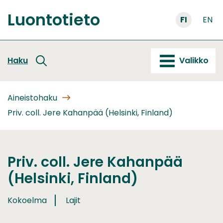
Siirry
Luontotieto
sisältöön
FI
EN
Etusivu
Haku
Valikko
Aineistohaku
Priv. coll. Jere Kahanpää (Helsinki, Finland)
Priv. coll. Jere Kahanpää
(Helsinki, Finland)
Kokoelma
Lajit