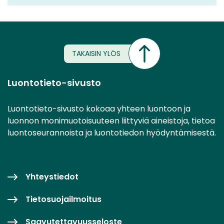
TAKAISIN YLÖS
Luontotieto-sivusto
Luontotieto-sivusto kokoaa yhteen luontoon ja
luonnon monimuotoisuuteen liittyviä aineistoja, tietoa
luontoseurannoista ja luontotiedon hyödyntämisestä.
Yhteystiedot
Tietosuojailmoitus
Saavutettavuusseloste