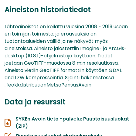
Aineiston historiatiedot
Lähtöaineistot on keilattu vuosina 2008 - 2019 usean
eri toimijan toimesta, ja eroavuuksia on
tuotantoalueiden välillä ja ne näkyvät myös
aineistoissa. Aineisto jalostettiin Imagine- ja ArcGis-
desktop (10.8.1)-ohjelmistoja käyttäen. Tiedot
jaetaan GeoTIFF-muodossa 8 m:n resoluutiossa.
Aineisto vietiin GeoTIFF formattiin käyttäen GDAL
and LZW kompressointia. Sijainti hakemistossa
..feokkdistributionMetsaPensasAvoin
Data ja resurssit
SYKEn Avoin tieto -palvelu: Puustoisuusluokat
(ZIP)
Puustoisuusluokat -katselupalvelu