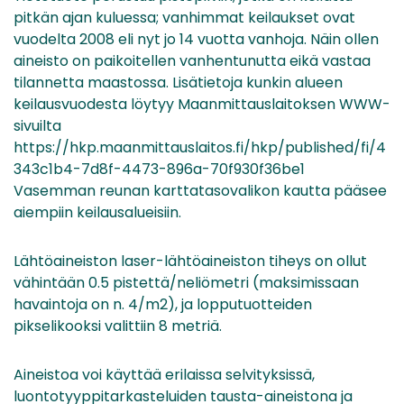
pitkän ajan kuluessa; vanhimmat keilaukset ovat
vuodelta 2008 eli nyt jo 14 vuotta vanhoja. Näin ollen
aineisto on paikoitellen vanhentunutta eikä vastaa
tilannetta maastossa. Lisätietoja kunkin alueen
keilausvuodesta löytyy Maanmittauslaitoksen WWW-
sivuilta
https://hkp.maanmittauslaitos.fi/hkp/published/fi/4
343c1b4-7d8f-4473-896a-70f930f36be1
Vasemman reunan karttatasovalikon kautta pääsee
aiempiin keilausalueisiin.
Lähtöaineiston laser-lähtöaineiston tiheys on ollut
vähintään 0.5 pistettä/neliömetri (maksimissaan
havaintoja on n. 4/m2), ja lopputuotteiden
pikselikooksi valittiin 8 metriä.
Aineistoa voi käyttää erilaissa selvityksissä,
luontotyyppitarkasteluiden tausta-aineistona ja