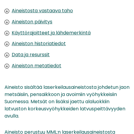
Aineistosta vastaava taho
Aineiston päivitys
Käyttörajoitteet ja lähdemerkintä
Aineiston historiatiedot
Data ja resurssit
Aineiston metatiedot
Aineisto sisältää laserkeilausaineistosta johdetun jaon
metsäisiin, pensaikkoon ja avoimiin vyöhykkeisiin
Suomessa. Metsät on lisäksi jaettu alaluokkiin
latvuston korkeusvyöhykkeiden latvuspeittävyyden
avulla.
Aineisto perustuu MML:n laserkeilausaineistosta