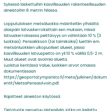
Sykessä laskettuihin kasvillisuuden rakenteellisuuden
aineistoihin 8 metrin hilassa.
Lopputuloksen metsäluokka määriteltiin ylhäältä
alaspäin latvuskerroksittain sen mukaan, missä
latvuskerroksessa peittävyys on vähintään 10 % (3
luokkaa). Pensaikkoon (tai taimikoiksi) luettiin em.
metsänluokkien ulkopuoliset alueet, joissa
kasvillisuuden latvuspeitto on yli 10 % välillä 0,5-2 m.
Muut alueet ovat avoimia alueita.
Luokitus kentässä Value, luokkien arvot omassa
dokumentissaan
https://geoportal.ymparisto.fi/meta/julkinen/dokum
entit/MetsaPensasAvoin.pdf.
Rajoitteet aineiston käytössä:
Tietotuote perustuu pistepilviin, jotka on keilattu