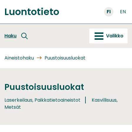
Siirry
Luontotieto
sisältöön
FI
EN
Etusivu
Haku
Valikko
Aineistohaku
Puustoisuusluokat
Puustoisuusluokat
Laserkeilaus, Paikkatietoaineistot
Kasvillisuus,
Metsät