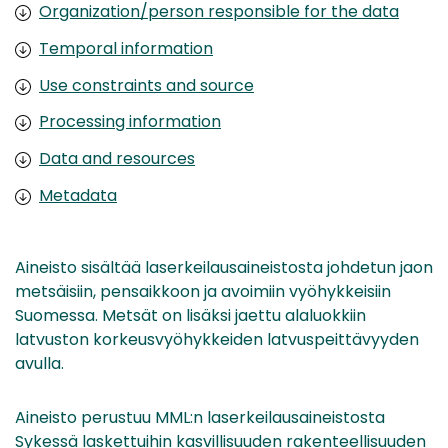
Organization/person responsible for the data
Temporal information
Use constraints and source
Processing information
Data and resources
Metadata
Aineisto sisältää laserkeilausaineistosta johdetun jaon
metsäisiin, pensaikkoon ja avoimiin vyöhykkeisiin
Suomessa. Metsät on lisäksi jaettu alaluokkiin
latvuston korkeusvyöhykkeiden latvuspeittävyyden
avulla.
Aineisto perustuu MML:n laserkeilausaineistosta
Sykessä laskettuihin kasvillisuuden rakenteellisuuden