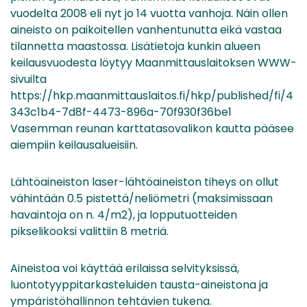
vuodelta 2008 eli nyt jo 14 vuotta vanhoja. Näin ollen
aineisto on paikoitellen vanhentunutta eikä vastaa
tilannetta maastossa. Lisätietoja kunkin alueen
keilausvuodesta löytyy Maanmittauslaitoksen WWW-
sivuilta
https://hkp.maanmittauslaitos.fi/hkp/published/fi/4
343c1b4-7d8f-4473-896a-70f930f36be1
Vasemman reunan karttatasovalikon kautta pääsee
aiempiin keilausalueisiin.
Lähtöaineiston laser-lähtöaineiston tiheys on ollut
vähintään 0.5 pistettä/neliömetri (maksimissaan
havaintoja on n. 4/m2), ja lopputuotteiden
pikselikooksi valittiin 8 metriä.
Aineistoa voi käyttää erilaissa selvityksissä,
luontotyyppitarkasteluiden tausta-aineistona ja
ympäristöhallinnon tehtävien tukena.