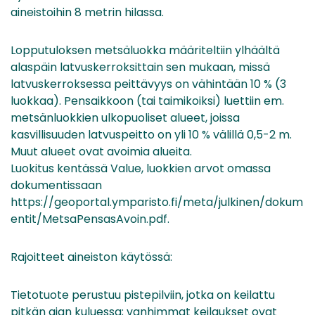
aineistoihin 8 metrin hilassa.
Lopputuloksen metsäluokka määriteltiin ylhäältä
alaspäin latvuskerroksittain sen mukaan, missä
latvuskerroksessa peittävyys on vähintään 10 % (3
luokkaa). Pensaikkoon (tai taimikoiksi) luettiin em.
metsänluokkien ulkopuoliset alueet, joissa
kasvillisuuden latvuspeitto on yli 10 % välillä 0,5-2 m.
Muut alueet ovat avoimia alueita.
Luokitus kentässä Value, luokkien arvot omassa
dokumentissaan
https://geoportal.ymparisto.fi/meta/julkinen/dokum
entit/MetsaPensasAvoin.pdf.
Rajoitteet aineiston käytössä:
Tietotuote perustuu pistepilviin, jotka on keilattu
pitkän ajan kuluessa; vanhimmat keilaukset ovat