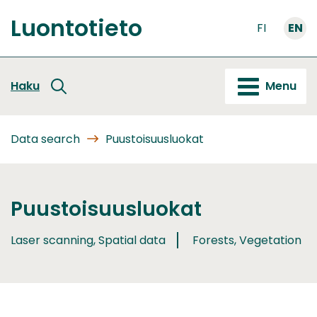
Go
Luontotieto
to
FI
EN
Front
content
page
Haku
Menu
Data search
Puustoisuusluokat
Puustoisuusluokat
Laser scanning, Spatial data
Forests, Vegetation