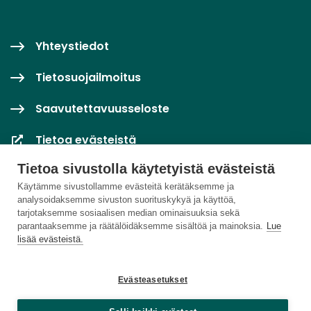
Yhteystiedot
Tietosuojailmoitus
Saavutettavuusseloste
Tietoa evästeistä
Tietoa sivustolla käytetyistä evästeistä
Evästeasetukset
Käytämme sivustollamme evästeitä kerätäksemme ja
analysoidaksemme sivuston suorituskykyä ja käyttöä,
tarjotaksemme sosiaalisen median ominaisuuksia sekä
parantaaksemme ja räätälöidäksemme sisältöä ja mainoksia.
Lue
lisää evästeistä.
Evästeasetukset