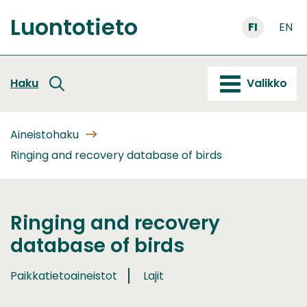
Siirry
Luontotieto
sisältöön
FI
EN
Etusivu
Haku
Valikko
Aineistohaku
Ringing and recovery database of birds
Ringing and recovery
database of birds
Paikkatietoaineistot
Lajit